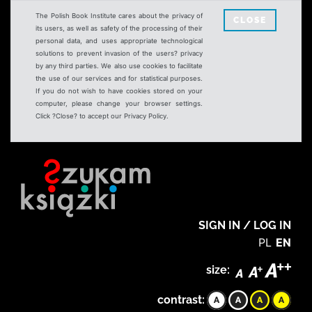
The Polish Book Institute cares about the privacy of
CLOSE
its users, as well as safety of the processing of their
personal data, and uses appropriate technological
solutions to prevent invasion of the users? privacy
by any third parties. We also use cookies to facilitate
the use of our services and for statistical purposes.
If you do not wish to have cookies stored on your
computer, please change your browser settings.
Click ?Close? to accept our Privacy Policy.
SIGN IN / LOG IN
PL
EN
size:
contrast: