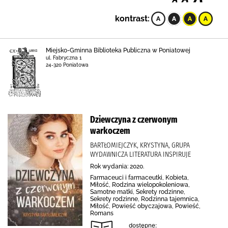
kontrast:
Miejsko-Gminna Biblioteka Publiczna w Poniatowej
ul. Fabryczna 1
24-320 Poniatowa
Dziewczyna z czerwonym
warkoczem
BARTŁOMIEJCZYK, KRYSTYNA, GRUPA
WYDAWNICZA LITERATURA INSPIRUJE
Rok wydania: 2020.
Farmaceuci i farmaceutki, Kobieta,
Miłość, Rodzina wielopokoleniowa,
Samotne matki, Sekrety rodzinne,
Sekrety rodzinne, Rodzinna tajemnica,
Miłość, Powieść obyczajowa, Powieść,
Romans
dostępne: