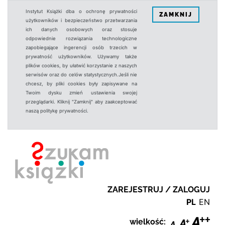
Instytut Książki dba o ochronę prywatności
ZAMKNIJ
użytkowników i bezpieczeństwo przetwarzania
ich danych osobowych oraz stosuje
odpowiednie rozwiązania technologiczne
zapobiegające ingerencji osób trzecich w
prywatność użytkowników. Używamy także
plików cookies, by ułatwić korzystanie z naszych
serwisów oraz do celów statystycznych.Jeśli nie
chcesz, by pliki cookies były zapisywane na
Twoim dysku zmień ustawienia swojej
przeglądarki. Kliknij "Zamknij" aby zaakceptować
naszą politykę prywatności.
ZAREJESTRUJ / ZALOGUJ
PL
EN
wielkość: