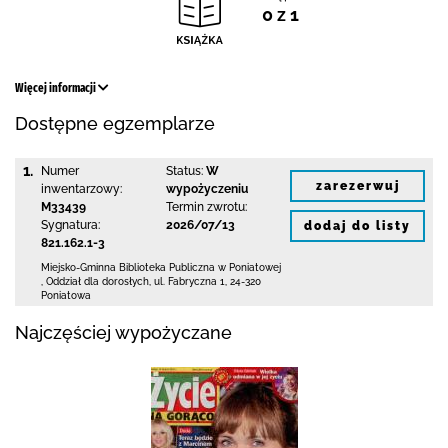
0 z 1
Więcej informacji
Dostępne egzemplarze
1.
Numer
Status:
W
zarezerwuj
inwentarzowy:
wypożyczeniu
M33439
Termin zwrotu:
Sygnatura:
2026/07/13
dodaj do listy
821.162.1-3
Miejsko-Gminna Biblioteka Publiczna w Poniatowej
,
Oddział dla dorosłych,
ul. Fabryczna 1
,
24-320
Poniatowa
Najczęściej wypożyczane