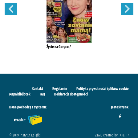
Życie na Gorąco /
Kontakt
Regulamin
Polityka prywatności i plików cookie
Mapa bibliotek
FAQ
Deklaracja dostępności
Dane pochodzą z systemu:
Jesteśmy na:
© 2019 Instytut Książki
v.1.4.0 created by IK & H7