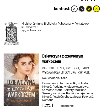
kontrast:
Miejsko-Gminna Biblioteka Publiczna w Poniatowej
ul. Fabryczna 1
24-320 Poniatowa
Dziewczyna z czerwonym
warkoczem
BARTŁOMIEJCZYK, KRYSTYNA, GRUPA
WYDAWNICZA LITERATURA INSPIRUJE
Rok wydania: 2020.
Farmaceuci i farmaceutki, Kobieta,
Miłość, Rodzina wielopokoleniowa,
Samotne matki, Sekrety rodzinne,
Sekrety rodzinne, Rodzinna tajemnica,
Miłość, Powieść obyczajowa, Powieść,
Romans
dostępne: