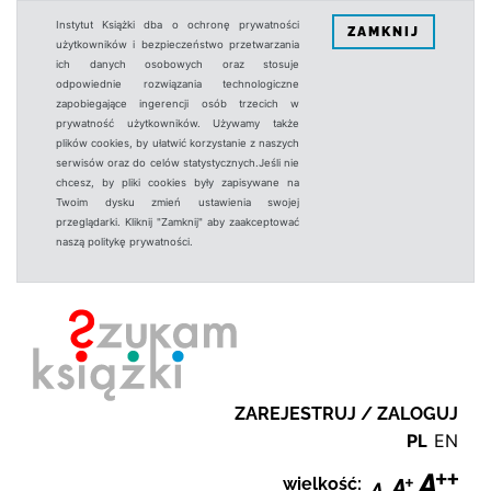
Instytut Książki dba o ochronę prywatności
ZAMKNIJ
użytkowników i bezpieczeństwo przetwarzania
ich danych osobowych oraz stosuje
odpowiednie rozwiązania technologiczne
zapobiegające ingerencji osób trzecich w
prywatność użytkowników. Używamy także
plików cookies, by ułatwić korzystanie z naszych
serwisów oraz do celów statystycznych.Jeśli nie
chcesz, by pliki cookies były zapisywane na
Twoim dysku zmień ustawienia swojej
przeglądarki. Kliknij "Zamknij" aby zaakceptować
naszą politykę prywatności.
ZAREJESTRUJ / ZALOGUJ
PL
EN
wielkość: