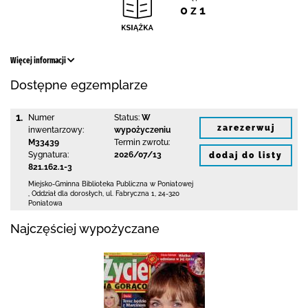
0 z 1
Więcej informacji
Dostępne egzemplarze
1.
Numer
Status:
W
zarezerwuj
inwentarzowy:
wypożyczeniu
M33439
Termin zwrotu:
Sygnatura:
2026/07/13
dodaj do listy
821.162.1-3
Miejsko-Gminna Biblioteka Publiczna w Poniatowej
,
Oddział dla dorosłych,
ul. Fabryczna 1
,
24-320
Poniatowa
Najczęściej wypożyczane