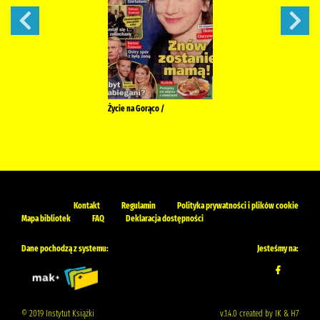
Życie na Gorąco /
Kontakt
Regulamin
Polityka prywatności i plików cookie
Mapa bibliotek
FAQ
Deklaracja dostępności
Dane pochodzą z systemu:
Jesteśmy na:
© 2019 Instytut Książki
v.1.4.0 created by IK & H7