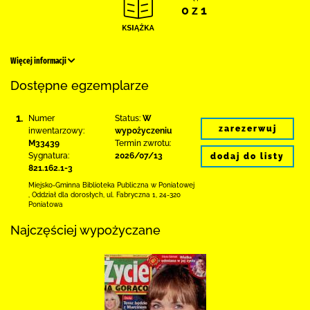
0 z 1
Więcej informacji
Dostępne egzemplarze
1.
Numer
Status:
W
zarezerwuj
inwentarzowy:
wypożyczeniu
M33439
Termin zwrotu:
Sygnatura:
2026/07/13
dodaj do listy
821.162.1-3
Miejsko-Gminna Biblioteka Publiczna w Poniatowej
,
Oddział dla dorosłych,
ul. Fabryczna 1
,
24-320
Poniatowa
Najczęściej wypożyczane