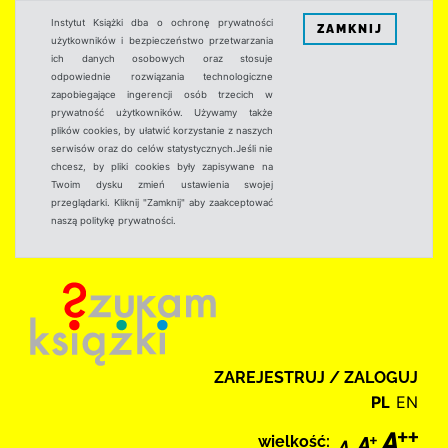
Instytut Książki dba o ochronę prywatności
ZAMKNIJ
użytkowników i bezpieczeństwo przetwarzania
ich danych osobowych oraz stosuje
odpowiednie rozwiązania technologiczne
zapobiegające ingerencji osób trzecich w
prywatność użytkowników. Używamy także
plików cookies, by ułatwić korzystanie z naszych
serwisów oraz do celów statystycznych.Jeśli nie
chcesz, by pliki cookies były zapisywane na
Twoim dysku zmień ustawienia swojej
przeglądarki. Kliknij "Zamknij" aby zaakceptować
naszą politykę prywatności.
ZAREJESTRUJ / ZALOGUJ
PL
EN
wielkość: