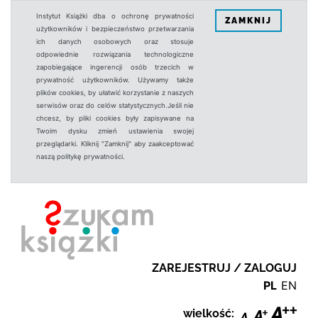
Instytut Książki dba o ochronę prywatności
ZAMKNIJ
użytkowników i bezpieczeństwo przetwarzania
ich danych osobowych oraz stosuje
odpowiednie rozwiązania technologiczne
zapobiegające ingerencji osób trzecich w
prywatność użytkowników. Używamy także
plików cookies, by ułatwić korzystanie z naszych
serwisów oraz do celów statystycznych.Jeśli nie
chcesz, by pliki cookies były zapisywane na
Twoim dysku zmień ustawienia swojej
przeglądarki. Kliknij "Zamknij" aby zaakceptować
naszą politykę prywatności.
ZAREJESTRUJ / ZALOGUJ
PL
EN
wielkość: