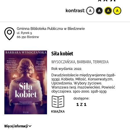
kontrast:
Gminna Biblioteka Publiczna w Bledzewie
ul. Rynek 9
66-350 Bledzew
Siła kobiet
WYSOCZAŃSKA, BARBARA, TERMEDIA
Rok wydania: 2022.
Dwudziestolecie międzywojenne (1918-
1939), Kobieta, Miłość, Konserwatyzm,
Uprzedzenia, Wybory życiowe,
Warszawa (woj. mazowieckie), Powieść
obyczajowa, 1901-2000, 1918-1939
dostępne:
1 z 1
Więcej informacji