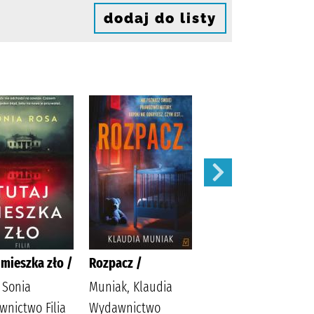
dodaj do listy
 mieszka zło /
Rozpacz /
Czas Olivii /
 Sonia
Muniak, Klaudia
Gajdowska,,
nictwo Filia
Wydawnictwo
Urszula (1983-).