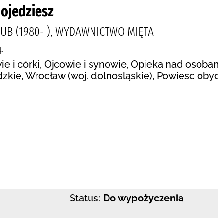
dojedziesz
UB (1980- ), WYDAWNICTWO MIĘTA
.
e i córki, Ojcowie i synowie, Opieka nad osoba
zkie, Wrocław (woj. dolnośląskie), Powieść oby
:
e
Status:
Do wypożyczenia