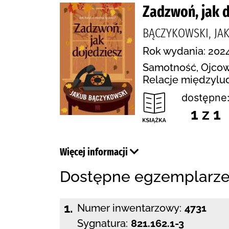
Zadzwoń, jak 
BĄCZYKOWSKI, JAK
Rok wydania: 2024
Samotność, Ojcowi
Relacje międzylud
dostępne
1 z 1
Więcej informacji
Dostępne egzemplarz
1.
Numer inwentarzowy:
4731
Sygnatura:
821.162.1-3