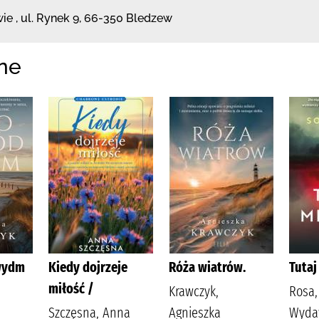
wie
,
ul. Rynek 9
,
66-350 Bledzew
ne
wydm
Kiedy dojrzeje
Róża wiatrów.
Tutaj
miłość /
Krawczyk,
Rosa,
Szczęsna, Anna
Agnieszka
Wydaw