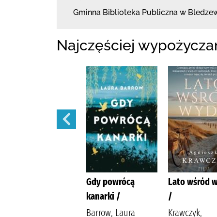
Gminna Biblioteka Publiczna w Bledze
Najczęściej wypożycza
Kiedy zakwitną
Gdy powrócą
Lato wśród 
marzenia /
kanarki /
/
Szczęsna, Anna
Barrow, Laura
Krawczyk,