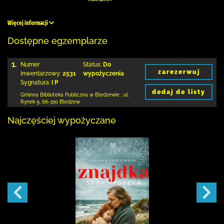
Więcej informacji
Dostępne egzemplarze
1.
Numer
Status:
Do
zarezerwuj
inwentarzowy:
2531
wypożyczenia
Sygnatura:
I P
dodaj do listy
Gminna Biblioteka Publiczna w Bledzewie
,
ul.
Rynek 9
,
66-350 Bledzew
Najczęściej wypożyczane