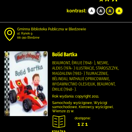
kontrast:
Gminna Biblioteka Publiczna w Bledzewie
ul. Rynek 9
66-350 Bledzew
Bolid Bartka
BEAUMONT, ÉMILIE (1948- ), NESME,
ALEXIS (1974- ) ILUSTRACJE, STAROSZCZYK,
MAGDALENA (1983- ) TŁUMACZENIE,
BÉLINEAU, NATHALIE OPRACOWANIE,
WYDAWNICTWO OLESIEJUK, BEAUMONT,
ÉMILIE (1948- ).
Rok wydania: copyright 2011.
Samochody wyścigowe, Wyścigi
samochodowe, Kierowcy wyścigowi,
Wiersze 21 w.
dostępne:
1 z 1