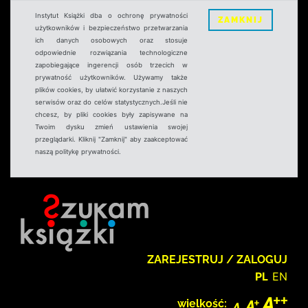
Instytut Książki dba o ochronę prywatności
ZAMKNIJ
użytkowników i bezpieczeństwo przetwarzania
ich danych osobowych oraz stosuje
odpowiednie rozwiązania technologiczne
zapobiegające ingerencji osób trzecich w
prywatność użytkowników. Używamy także
plików cookies, by ułatwić korzystanie z naszych
serwisów oraz do celów statystycznych.Jeśli nie
chcesz, by pliki cookies były zapisywane na
Twoim dysku zmień ustawienia swojej
przeglądarki. Kliknij "Zamknij" aby zaakceptować
naszą politykę prywatności.
ZAREJESTRUJ / ZALOGUJ
PL
EN
wielkość: