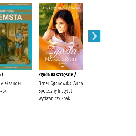
 /
Zgoda na szczęście /
W pustyni i w puszczy /
, Aleksander
Ficner-Ogonowska, Anna
Sienkiewicz, Henryk
876).
Społeczny Instytut
Sabak, Agnieszka
Wydawniczy Znak
Księgarnia Wydawnictwo
Skrzat Stanisław
Porębski Wasilewski,
Kazimierz