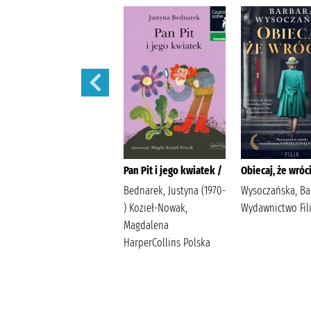
Dziady /
Pan Pit i jego kwiatek /
Obiecaj, że wróci
Mickiewicz, Adam
Bednarek, Justyna (1970-
Wysoczańska, Ba
Wydawnictwo Ibis
) Kozieł-Nowak,
Wydawnictwo Fil
Magdalena
HarperCollins Polska