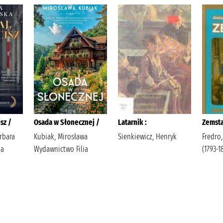
sz /
Osada w Słonecznej /
Latarnik :
Zemsta
rbara
Kubiak, Mirosława
Sienkiewicz, Henryk
Fredro
ia
Wydawnictwo Filia
(1793-1