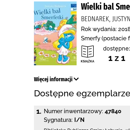
Wielki bal Sme
BEDNAREK, JUSTY
Rok wydania: 2018
Smerfy (postacie 
dostępne
1 z 1
Więcej informacji
Dostępne egzemplarz
1.
Numer inwentarzowy:
47840
Sygnatura:
I/N