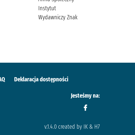
Instytut
Księgarnia
Wydawniczy Znak
Wydawnictwo
Skrzat Stanisław
Porębski
Wasilewski,
Kazimierz
AQ
Deklaracja dostępności
Jesteśmy na:
v.1.4.0 created by IK & H7