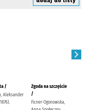
dodaj do listy
ta /
Zgoda na szczęście
W pustyni i w
/
puszczy /
o, Aleksander
1876).
Ficner-Ogonowska,
Sienkiewicz, Henryk
Anna Społeczny
Sabak, Agnieszka