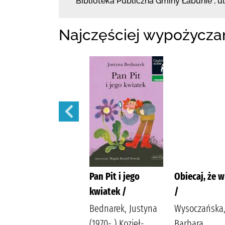
Biblioteka Publiczna Gminy Łabunie
,
u
Najczęściej wypożycza
Dziady /
Pan Pit i jego
Obiecaj, że w
kwiatek /
/
Mickiewicz, Adam
Wydawnictwo Ibis
Bednarek, Justyna
Wysoczańska
(1970- ) Kozieł-
Barbara