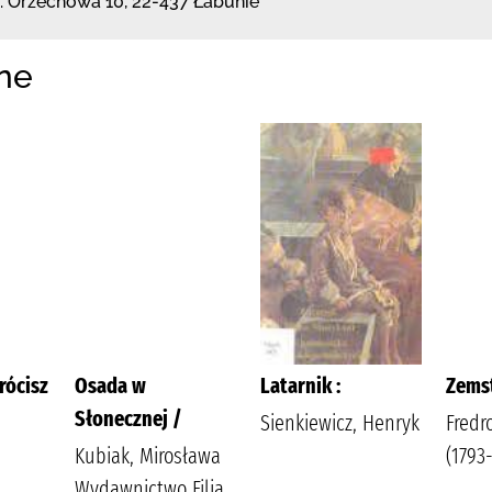
l. Orzechowa 10
,
22-437 Łabunie
ne
rócisz
Osada w
Latarnik :
Zems
Słonecznej /
Sienkiewicz, Henryk
Fredr
,
Kubiak, Mirosława
(1793-
Wydawnictwo Filia