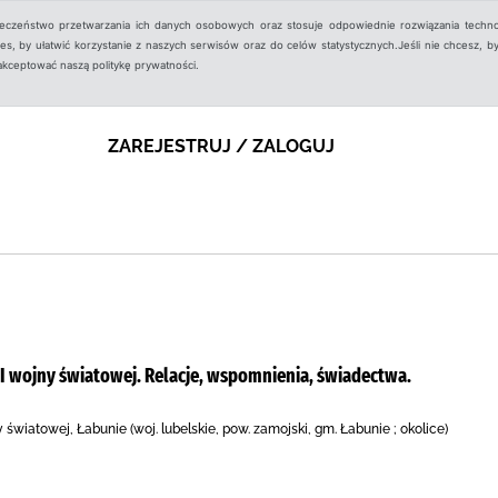
ieczeństwo przetwarzania ich danych osobowych oraz stosuje odpowiednie rozwiązania techno
, by ułatwić korzystanie z naszych serwisów oraz do celów statystycznych.Jeśli nie chcesz, by
aakceptować naszą politykę prywatności.
ZAREJESTRUJ / ZALOGUJ
II wojny światowej. Relacje, wspomnienia, świadectwa.
światowej, Łabunie (woj. lubelskie, pow. zamojski, gm. Łabunie ; okolice)