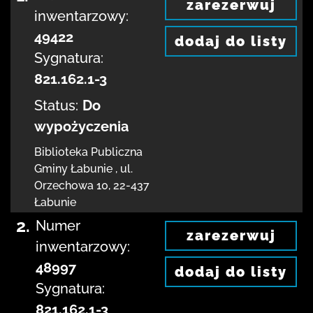
zarezerwuj
inwentarzowy:
49422
dodaj do listy
Sygnatura:
821.162.1-3
Status:
Do
wypożyczenia
Biblioteka Publiczna
Gminy Łabunie
,
ul.
Orzechowa 10
,
22-437
Łabunie
2.
Numer
zarezerwuj
inwentarzowy:
48997
dodaj do listy
Sygnatura:
821.162.1-3