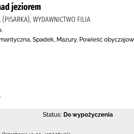
nad jeziorem
 (PISARKA), WYDAWNICTWO FILIA
.
romantyczna, Spadek, Mazury, Powieść obyczajo
:
e
Status:
Do wypożyczenia