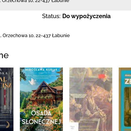
l. Orzechowa 10
,
22-437 Łabunie
Status:
Do wypożyczenia
l. Orzechowa 10
,
22-437 Łabunie
ne