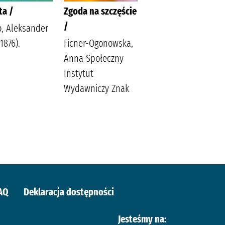
ta /
Zgoda na szczęście
W pustyni i w
/
puszczy /
o, Aleksander
1876).
Ficner-Ogonowska,
Sienkiewicz, Henryk
Anna Społeczny
Sabak, Agnieszka
Instytut
Księgarnia
Wydawniczy Znak
Wydawnictwo
Skrzat Stanisław
Porębski
Wasilewski,
Kazimierz
AQ
Deklaracja dostępności
Jesteśmy na: