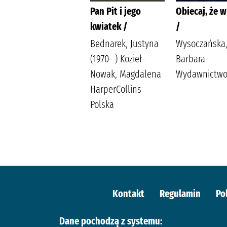
Dziady /
Pan Pit i jego
Obiecaj, że w
kwiatek /
/
Mickiewicz, Adam
Wydawnictwo Ibis
Bednarek, Justyna
Wysoczańska
(1970- ) Kozieł-
Barbara
Nowak, Magdalena
Wydawnictwo 
HarperCollins
Polska
Kontakt
Regulamin
Po
Dane pochodzą z systemu: