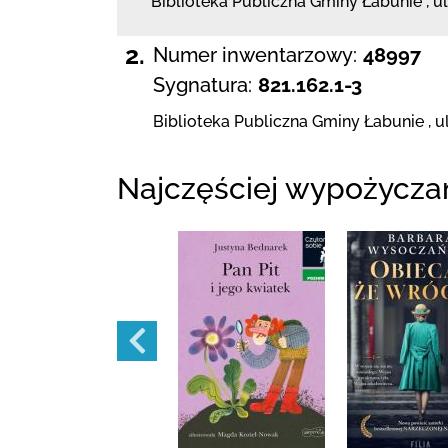
Biblioteka Publiczna Gminy Łabunie
,
u
2.
Numer inwentarzowy:
48997
Sygnatura:
821.162.1-3
Biblioteka Publiczna Gminy Łabunie
,
u
Najczęściej wypożycza