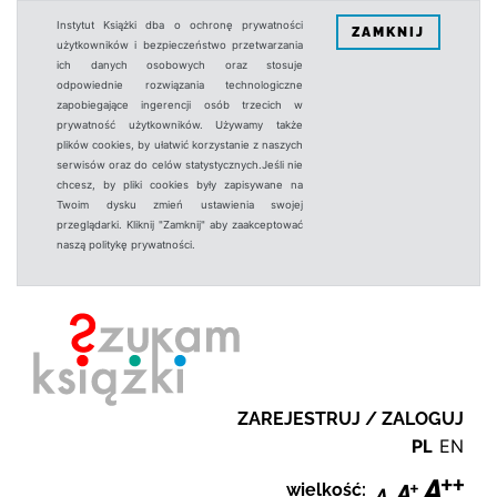
Instytut Książki dba o ochronę prywatności
ZAMKNIJ
użytkowników i bezpieczeństwo przetwarzania
ich danych osobowych oraz stosuje
odpowiednie rozwiązania technologiczne
zapobiegające ingerencji osób trzecich w
prywatność użytkowników. Używamy także
plików cookies, by ułatwić korzystanie z naszych
serwisów oraz do celów statystycznych.Jeśli nie
chcesz, by pliki cookies były zapisywane na
Twoim dysku zmień ustawienia swojej
przeglądarki. Kliknij "Zamknij" aby zaakceptować
naszą politykę prywatności.
ZAREJESTRUJ / ZALOGUJ
PL
EN
wielkość: