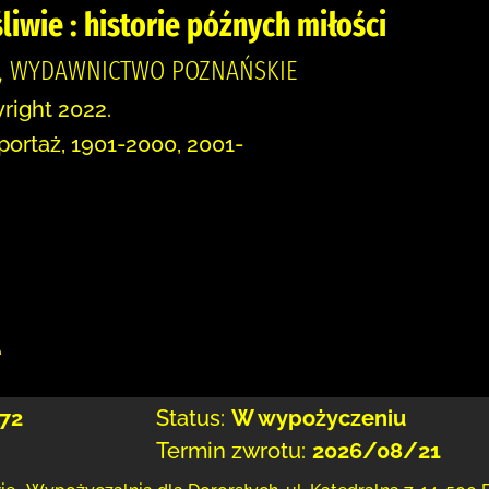
liwie : historie późnych miłości
A, WYDAWNICTWO POZNAŃSKIE
right 2022.
portaż, 1901-2000, 2001-
:
e
72
Status:
W wypożyczeniu
Termin zwrotu:
2026/08/21