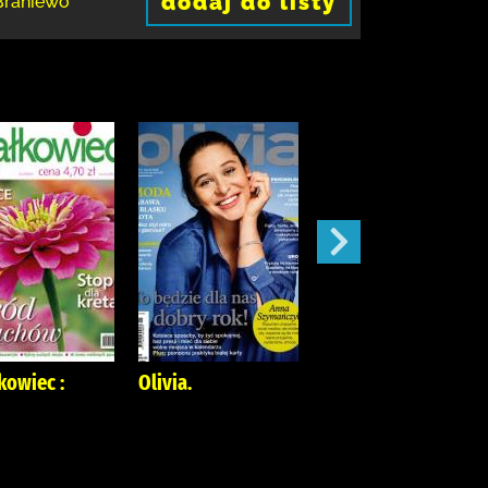
dodaj do listy
Braniewo
kowiec :
Olivia.
Mój Ogródek :