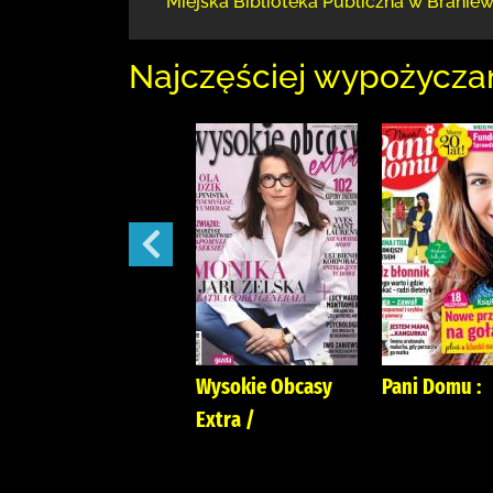
Miejska Biblioteka Publiczna
w Braniew
Najczęściej wypożycza
Tina :
Wysokie Obcasy
Pani Domu :
Extra /