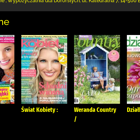
ie
,
Wypożyczalnia dla Dororsłych,
ul. Katedralna 7
,
14-500 
ne
Świat Kobiety :
Weranda Country
Dział
/