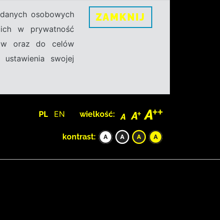
h danych osobowych
ZAMKNIJ
ecich w prywatność
sów oraz do celów
 ustawienia swojej
PL
EN
wielkość:
kontrast: