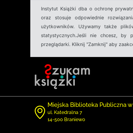
Instytut Książki dba o ochronę prywa
oraz stosuje odpowiednie rozwiązani
użytkowników. Używamy także plikó
statystycznych.Jeśli nie chcesz, by
przeglądarki. Kliknij "Zamknij" aby zaa
Miejska Biblioteka Publiczna w
ul. Katedralna 7
14-500 Braniewo