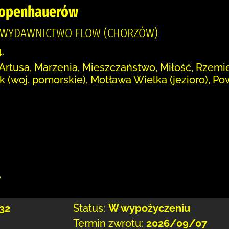
hopenhauerów
, WYDAWNICTWO FLOW (CHORZÓW)
.
rtusa, Marzenia, Mieszczaństwo, Miłość, Rzemie
 (woj. pomorskie), Motława Wielka (jezioro), Po
:
e
32
Status:
W wypożyczeniu
Termin zwrotu:
2026/09/07