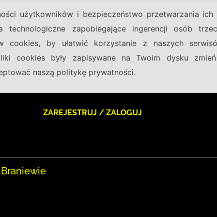
tności użytkowników i bezpieczeństwo przetwarzania ic
a technologiczne zapobiegające ingerencji osób trz
w cookies, by ułatwić korzystanie z naszych serwi
 pliki cookies były zapisywane na Twoim dysku zmień
kceptować naszą politykę prywatności.
ZAREJESTRUJ / ZALOGUJ
 Braniewie