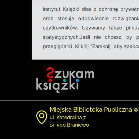
Instytut Książki dba o ochronę prywa
oraz stosuje odpowiednie rozwiązani
użytkowników. Używamy także plikó
statystycznych.Jeśli nie chcesz, by
przeglądarki. Kliknij "Zamknij" aby zaa
Miejska Biblioteka Publiczna w
ul. Katedralna 7
14-500 Braniewo