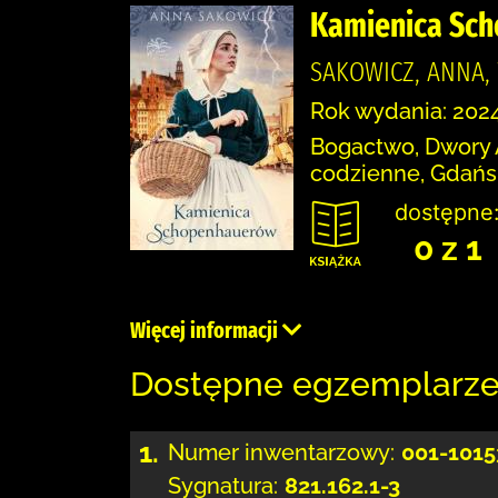
Kamienica Sc
SAKOWICZ, ANNA
Rok wydania: 2024
Bogactwo, Dwory A
codzienne, Gdańsk
dostępne
0 z 1
Więcej informacji
Dostępne egzemplarz
1.
Numer inwentarzowy:
001-1015
Sygnatura:
821.162.1-3