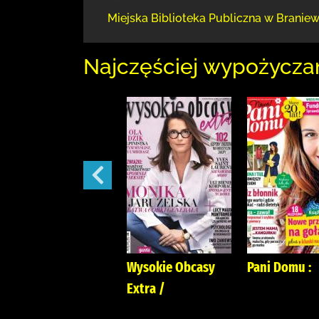
Miejska Biblioteka Publiczna
w Braniew
Najczęściej wypożycza
Przyjaciółka.
Wysokie Obcasy
Pani Domu :
Extra /