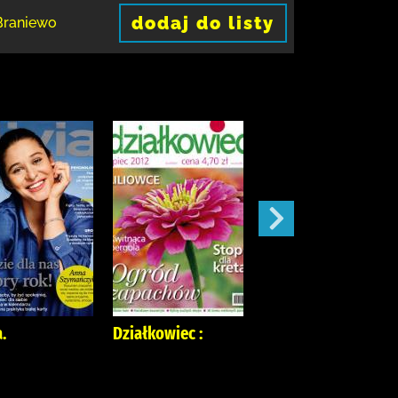
dodaj do listy
Braniewo
.
Działkowiec :
Mój Ogródek :