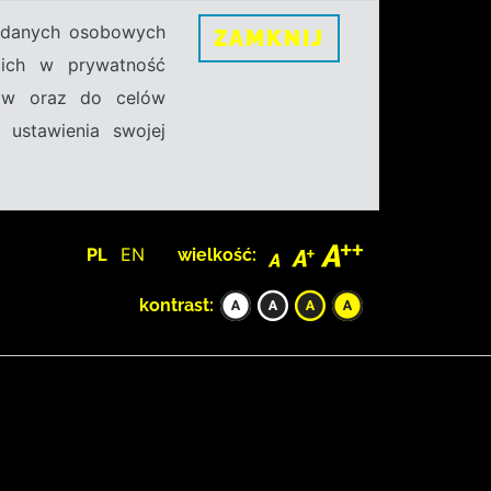
h danych osobowych
ZAMKNIJ
ecich w prywatność
sów oraz do celów
 ustawienia swojej
PL
EN
wielkość:
kontrast: