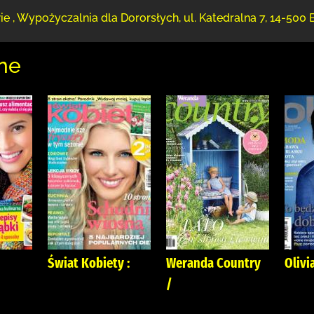
ie
,
Wypożyczalnia dla Dororsłych,
ul. Katedralna 7
,
14-500 
ne
Świat Kobiety :
Weranda Country
Olivia
/