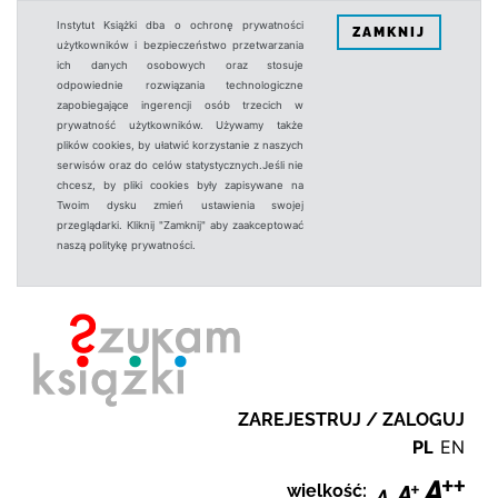
Instytut Książki dba o ochronę prywatności
ZAMKNIJ
użytkowników i bezpieczeństwo przetwarzania
ich danych osobowych oraz stosuje
odpowiednie rozwiązania technologiczne
zapobiegające ingerencji osób trzecich w
prywatność użytkowników. Używamy także
plików cookies, by ułatwić korzystanie z naszych
serwisów oraz do celów statystycznych.Jeśli nie
chcesz, by pliki cookies były zapisywane na
Twoim dysku zmień ustawienia swojej
przeglądarki. Kliknij "Zamknij" aby zaakceptować
naszą politykę prywatności.
ZAREJESTRUJ / ZALOGUJ
PL
EN
wielkość: