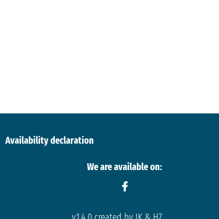
Availability declaration
We are available on:
v.1.4.0 created by IK & H7