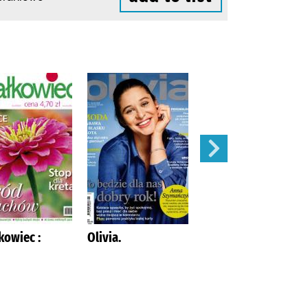
kowiec :
Olivia.
Mój Ogródek :