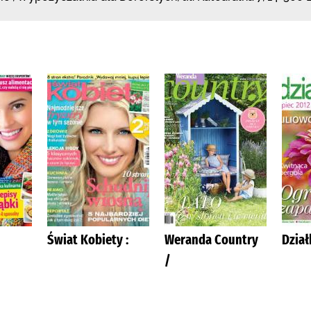
Świat Kobiety :
Weranda Country
Dział
/