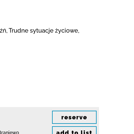
źń, Trudne sytuacje życiowe,
reserve
add to list
Braniewo