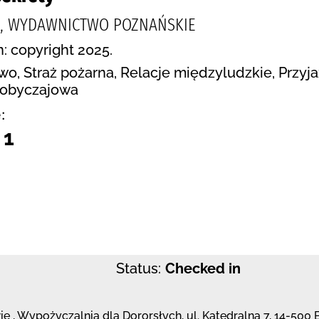
A, WYDAWNICTWO POZNAŃSKIE
n: copyright 2025.
wo, Straż pożarna, Relacje międzyludzkie, Przyja
 obyczajowa
:
 1
Status:
Checked in
ie
,
Wypożyczalnia dla Dororsłych,
ul. Katedralna 7
,
14-500 