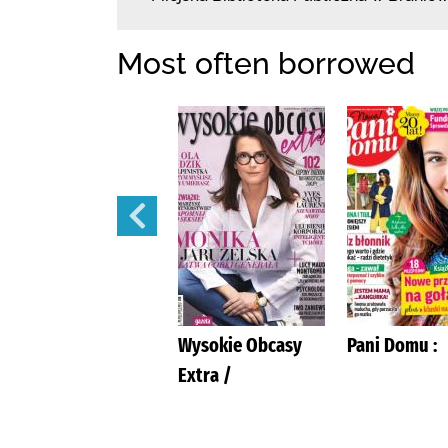
Most often borrowed
Tina :
Wysokie Obcasy
Pani Domu :
Extra /