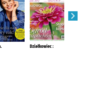
.
Działkowiec :
Mój Ogródek :