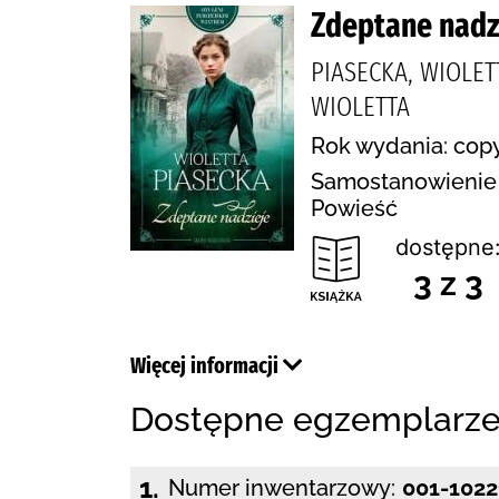
Zdeptane nadz
PIASECKA, WIOLE
WIOLETTA
Rok wydania: copy
Samostanowienie n
Powieść
dostępne
3 z 3
Więcej informacji
Dostępne egzemplarz
1.
Numer inwentarzowy:
001-1022