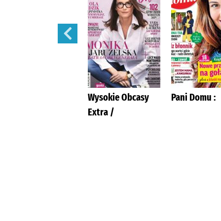
Przyjaciółka.
Wysokie Obcasy
Pani Domu :
Extra /