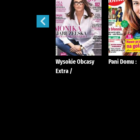
Przyjaciółka.
Wysokie Obcasy
Pani Domu :
Extra /