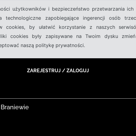
tności użytkowników i bezpieczeństwo przetwarzania ic
a technologiczne zapobiegające ingerencji osób trz
w cookies, by ułatwić korzystanie z naszych serwi
 pliki cookies były zapisywane na Twoim dysku zmień
kceptować naszą politykę prywatności.
ZAREJESTRUJ / ZALOGUJ
 Braniewie