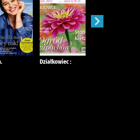
.
Działkowiec :
Mój Ogródek :