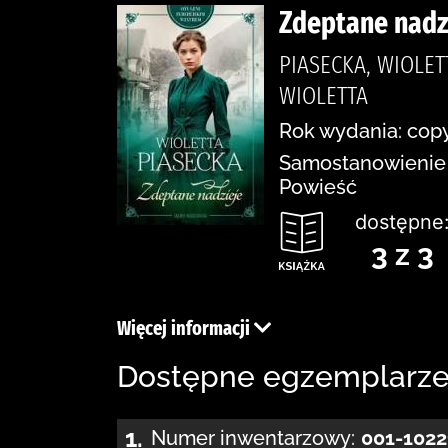
Zdeptane nadz
PIASECKA, WIOLE
WIOLETTA
Rok wydania: copy
Samostanowienie n
Powieść
dostępne
3 z 3
Więcej informacji
Dostępne egzemplarz
1.
Numer inwentarzowy:
001-1022