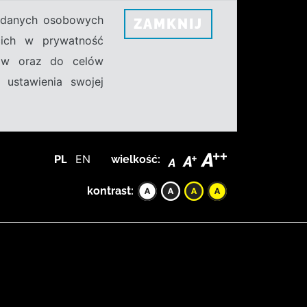
h danych osobowych
ZAMKNIJ
ecich w prywatność
sów oraz do celów
 ustawienia swojej
PL
EN
wielkość:
kontrast: