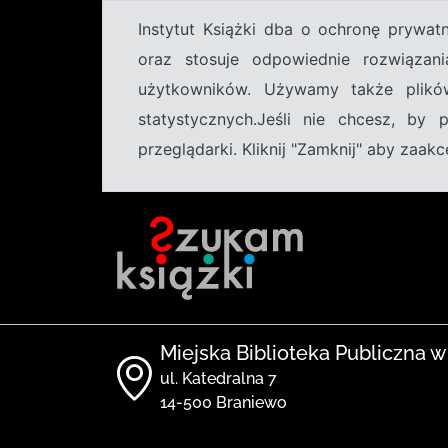
Instytut Książki dba o ochronę prywa
oraz stosuje odpowiednie rozwiązani
użytkowników. Używamy także plikó
statystycznych.Jeśli nie chcesz, by
przeglądarki. Kliknij "Zamknij" aby zaa
Miejska Biblioteka Publiczna w
ul. Katedralna 7
14-500 Braniewo