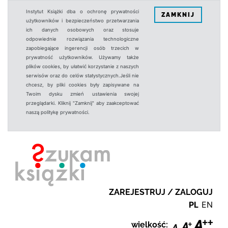
Instytut Książki dba o ochronę prywatności
ZAMKNIJ
użytkowników i bezpieczeństwo przetwarzania
ich danych osobowych oraz stosuje
odpowiednie rozwiązania technologiczne
zapobiegające ingerencji osób trzecich w
prywatność użytkowników. Używamy także
plików cookies, by ułatwić korzystanie z naszych
serwisów oraz do celów statystycznych.Jeśli nie
chcesz, by pliki cookies były zapisywane na
Twoim dysku zmień ustawienia swojej
przeglądarki. Kliknij "Zamknij" aby zaakceptować
naszą politykę prywatności.
ZAREJESTRUJ / ZALOGUJ
PL
EN
wielkość: