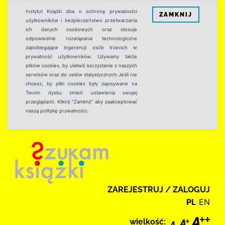
Instytut Książki dba o ochronę prywatności
ZAMKNIJ
użytkowników i bezpieczeństwo przetwarzania
ich danych osobowych oraz stosuje
odpowiednie rozwiązania technologiczne
zapobiegające ingerencji osób trzecich w
prywatność użytkowników. Używamy także
plików cookies, by ułatwić korzystanie z naszych
serwisów oraz do celów statystycznych.Jeśli nie
chcesz, by pliki cookies były zapisywane na
Twoim dysku zmień ustawienia swojej
przeglądarki. Kliknij "Zamknij" aby zaakceptować
naszą politykę prywatności.
ZAREJESTRUJ / ZALOGUJ
PL
EN
wielkość: