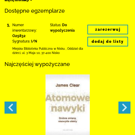
Więcej informacji
Dostępne egzemplarze
1.
Numer
Status:
Do
zarezerwuj
inwentarzowy:
wypożyczenia
O25832
Sygnatura:
I/N
dodaj do listy
Miejska Biblioteka Publiczna w Nisku
,
Oddział dla
dzieci,
ul. 3 Maja 10
,
37-400 Nisko
Najczęściej wypożyczane