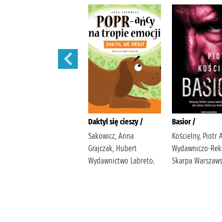
Ballada o śniących
Daktyl się cieszy /
Basior /
kwiatach /
Sakowicz, Anna
Kościelny, Piotr 
Szarańska, Joanna
Grajczak, Hubert
Wydawniczo-Re
Wydawnictwo
Wydawnictwo Labreto.
Skarpa Warszaw
Poznańskie