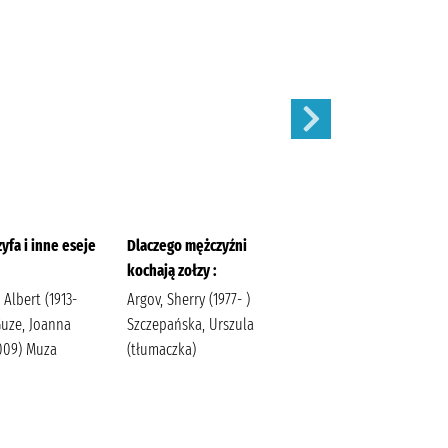
yfa i inne eseje
Dlaczego mężczyźni
Wyścig smerfów/
kochają zołzy :
Peyo Egmont Polska
Albert (1913-
Argov, Sherry (1977- )
Guze, Joanna
Szczepańska, Urszula
2009) Muza
(tłumaczka)