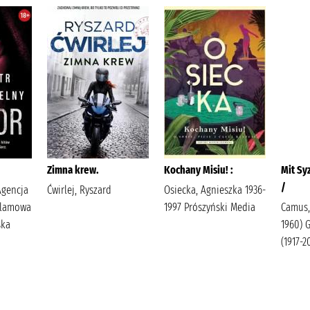
Zimna krew.
Kochany Misiu! :
Mit Syz
/
Agencja
Ćwirlej, Ryszard
Osiecka, Agnieszka 1936-
klamowa
1997 Prószyński Media
Camus, 
ska
1960) 
(1917-