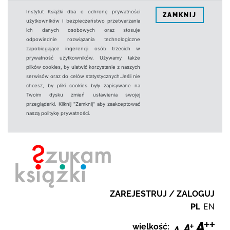
Instytut Książki dba o ochronę prywatności
ZAMKNIJ
użytkowników i bezpieczeństwo przetwarzania
ich danych osobowych oraz stosuje
odpowiednie rozwiązania technologiczne
zapobiegające ingerencji osób trzecich w
prywatność użytkowników. Używamy także
plików cookies, by ułatwić korzystanie z naszych
serwisów oraz do celów statystycznych.Jeśli nie
chcesz, by pliki cookies były zapisywane na
Twoim dysku zmień ustawienia swojej
przeglądarki. Kliknij "Zamknij" aby zaakceptować
naszą politykę prywatności.
ZAREJESTRUJ / ZALOGUJ
PL
EN
wielkość: