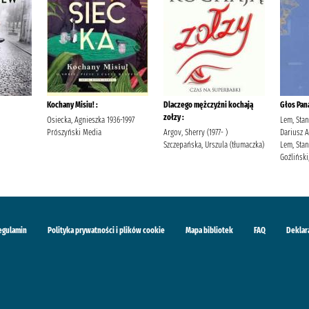
Kochany Misiu! :
Dlaczego mężczyźni kochają
Głos Pan
zołzy :
Osiecka, Agnieszka 1936-1997
Lem, Stan
Prószyński Media
Argov, Sherry (1977- )
Dariusz 
Szczepańska, Urszula (tłumaczka)
Lem, Stan
Goźliński,
egulamin
Polityka prywatności i plików cookie
Mapa bibliotek
FAQ
Deklar