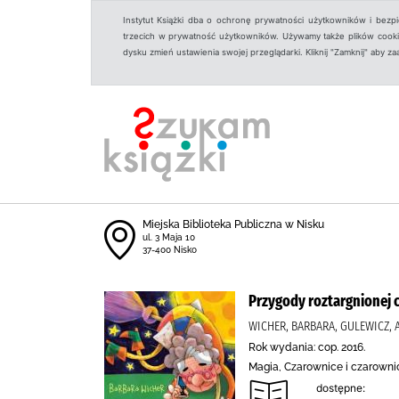
Instytut Książki dba o ochronę prywatności użytkowników i bezp
trzecich w prywatność użytkowników. Używamy także plików cookies
dysku zmień ustawienia swojej przeglądarki. Kliknij "Zamknij" aby z
Miejska Biblioteka Publiczna w Nisku
ul. 3 Maja 10
37-400 Nisko
Przygody roztargnionej 
WICHER, BARBARA, GULEWICZ, 
Rok wydania: cop. 2016.
Magia, Czarownice i czarownic
dostępne: