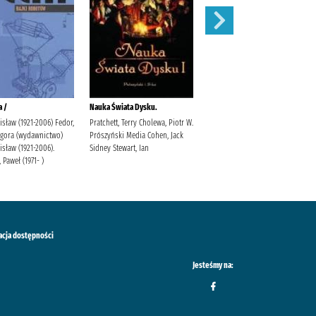
a /
Nauka Świata Dysku.
Ruchome obrazki /
isław (1921-2006) Fedor,
Pratchett, Terry Cholewa, Piotr W.
Pratchett, Terry
Agora (wydawnictwo)
Prószyński Media Cohen, Jack
isław (1921-2006).
Sidney Stewart, Ian
 Paweł (1971- )
acja dostępności
Jesteśmy na: