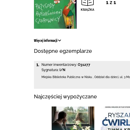
1 z 1
Więcej informacji
Dostępne egzemplarze
1.
Numer inwentarzowy:
O31277
Sygnatura:
I/N
Miejska Biblioteka Publiczna w Nisku
,
Oddział dla dzieci,
ul. 3 M
Najczęściej wypożyczane