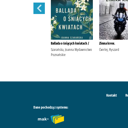
Moja nitka /
Ballada o śniących kwiatach /
Zimna krew.
Pakulnis, Maria (1956- )
Szarańska, Joanna Wydawnictwo
Ćwirlej, Ryszard
Wodecka, Dorota (1968- ) Agora
Poznańskie
(wydawnictwo)
Kontakt
R
Dane pochodzą z systemu: