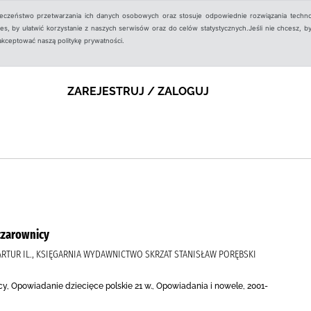
ieczeństwo przetwarzania ich danych osobowych oraz stosuje odpowiednie rozwiązania techno
, by ułatwić korzystanie z naszych serwisów oraz do celów statystycznych.Jeśli nie chcesz, by
aakceptować naszą politykę prywatności.
ZAREJESTRUJ / ZALOGUJ
czarownicy
ARTUR IL., KSIĘGARNIA WYDAWNICTWO SKRZAT STANISŁAW PORĘBSKI
y, Opowiadanie dziecięce polskie 21 w., Opowiadania i nowele, 2001-