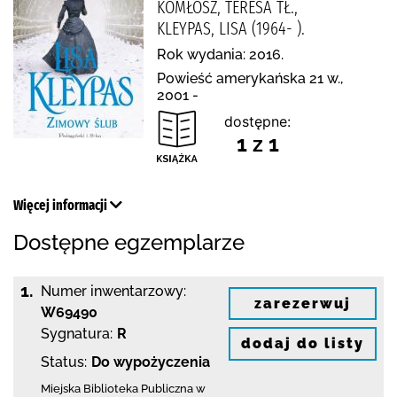
KOMŁOSZ, TERESA TŁ.,
KLEYPAS, LISA (1964- ).
Rok wydania: 2016.
Powieść amerykańska 21 w.,
2001 -
dostępne:
1 z 1
Więcej informacji
Dostępne egzemplarze
1.
Numer inwentarzowy:
zarezerwuj
W69490
Sygnatura:
R
dodaj do listy
Status:
Do wypożyczenia
Miejska Biblioteka Publiczna w