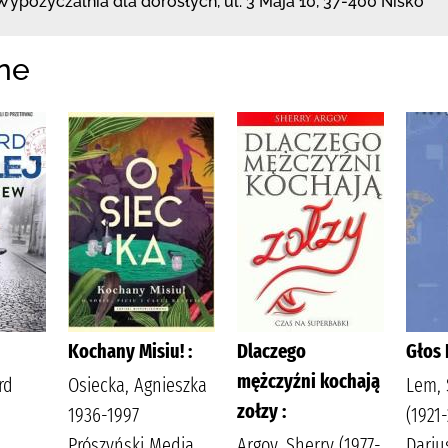
Wypożyczalnia dla dorosłych,
ul. 3 Maja 10
,
37-400 Nisko
ne
Kochany Misiu! :
Dlaczego
Głos 
mężczyźni kochają
rd
Osiecka, Agnieszka
Lem, 
zołzy :
1936-1997
(1921
Prószyński Media
Argov, Sherry (1977-
Dariu