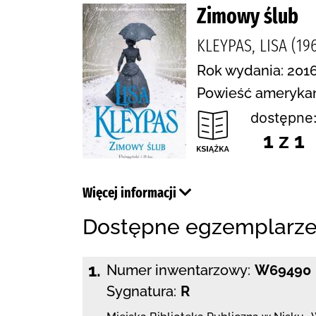
Zimowy ślub
KLEYPAS, LISA (196
Rok wydania: 2016
Powieść amerykańs
dostępne
1 z 1
Więcej informacji
Dostępne egzemplarz
1.
Numer inwentarzowy:
W69490
Sygnatura:
R