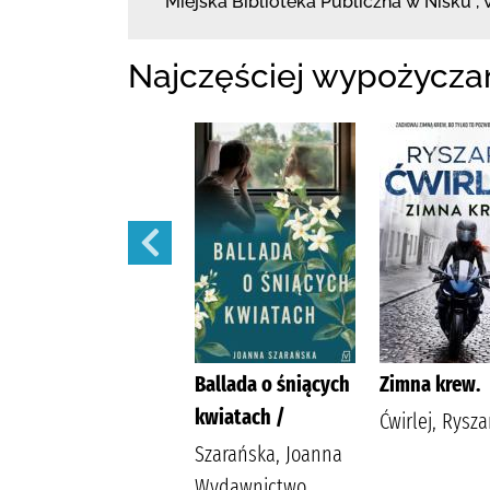
Miejska Biblioteka Publiczna w Nisku
,
Najczęściej wypożycza
Moja nitka /
Ballada o śniących
Zimna krew.
kwiatach /
Pakulnis, Maria
Ćwirlej, Rysza
(1956- ) Wodecka,
Szarańska, Joanna
Dorota (1968- )
Wydawnictwo