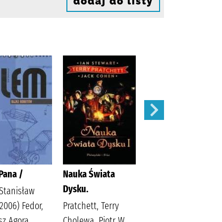
dodaj do listy
Pana /
Nauka Świata
Ruchome obrazki /
Dysku.
Stanisław
Pratchett, Terry
-2006) Fedor,
Pratchett, Terry
sz Agora
Cholewa, Piotr W.