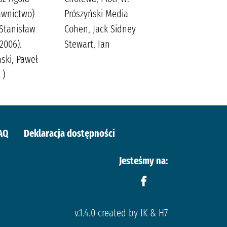
awnictwo)
Prószyński Media
Stanisław
Cohen, Jack Sidney
-2006).
Stewart, Ian
ński, Paweł
 )
AQ
Deklaracja dostępności
Jesteśmy na:
v.1.4.0 created by IK & H7