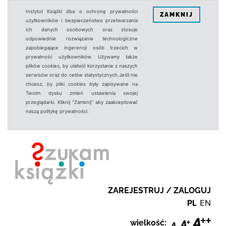
Instytut Książki dba o ochronę prywatności
ZAMKNIJ
użytkowników i bezpieczeństwo przetwarzania
ich danych osobowych oraz stosuje
odpowiednie rozwiązania technologiczne
zapobiegające ingerencji osób trzecich w
prywatność użytkowników. Używamy także
plików cookies, by ułatwić korzystanie z naszych
serwisów oraz do celów statystycznych.Jeśli nie
chcesz, by pliki cookies były zapisywane na
Twoim dysku zmień ustawienia swojej
przeglądarki. Kliknij "Zamknij" aby zaakceptować
naszą politykę prywatności.
ZAREJESTRUJ / ZALOGUJ
PL
EN
wielkość: