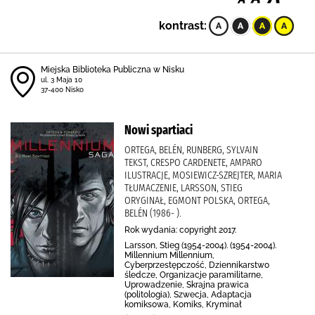
kontrast:
Miejska Biblioteka Publiczna w Nisku
ul. 3 Maja 10
37-400 Nisko
Nowi spartiaci
ORTEGA, BELÉN, RUNBERG, SYLVAIN
TEKST, CRESPO CARDENETE, AMPARO
ILUSTRACJE, MOSIEWICZ-SZREJTER, MARIA
TŁUMACZENIE, LARSSON, STIEG
ORYGINAŁ, EGMONT POLSKA, ORTEGA,
BELÉN (1986- ).
Rok wydania: copyright 2017.
Larsson, Stieg (1954-2004). (1954-2004).
Millennium Millennium,
Cyberprzestępczość, Dziennikarstwo
śledcze, Organizacje paramilitarne,
Uprowadzenie, Skrajna prawica
(politologia), Szwecja, Adaptacja
komiksowa, Komiks, Kryminał