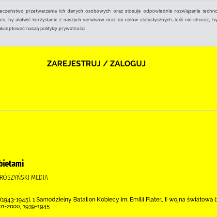
ieczeństwo przetwarzania ich danych osobowych oraz stosuje odpowiednie rozwiązania techno
, by ułatwić korzystanie z naszych serwisów oraz do celów statystycznych.Jeśli nie chcesz, by
aakceptować naszą politykę prywatności.
ZAREJESTRUJ / ZALOGUJ
bietami
PRÓSZYŃSKI MEDIA
943-1945). 1 Samodzielny Batalion Kobiecy im. Emilii Plater., II wojna światowa (
01-2000, 1939-1945