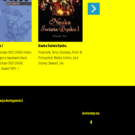
a /
Nauka Świata Dysku.
Ruchome obrazki /
isław (1921-2006) Fedor,
Pratchett, Terry Cholewa, Piotr W.
Pratchett, Terry
Agora (wydawnictwo)
Prószyński Media Cohen, Jack
isław (1921-2006).
Sidney Stewart, Ian
 Paweł (1971- )
acja dostępności
Jesteśmy na: