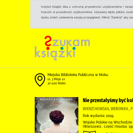
Instytut Książki dba o ochronę prywatności użytkowników i bezp
trzecich w prywatność użytkowników. Używamy także plików cookies
dysku zmień ustawienia swojej przeglądarki. Kliknij "Zamknij" aby z
Miejska Biblioteka Publiczna w Nisku
ul. 3 Maja 10
37-400 Nisko
Nie przestałyśmy być ko
WIERZCHOWSKA, WERONIKA., 
Rok wydania: 2019.
Wojsko Polskie na Wschodzie (1
(Warszawa ; część miasta), 19