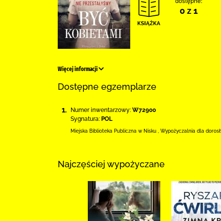
dostępne:
0 z 1
Więcej informacji
Dostępne egzemplarze
1.
Numer inwentarzowy:
W72900
Sygnatura:
POL
Miejska Biblioteka Publiczna w Nisku
,
Wypożyczalnia dla doros
Najczęściej wypożyczane