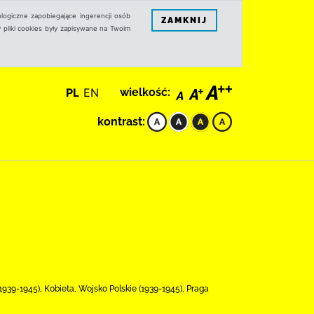
logiczne zapobiegające ingerencji osób
ZAMKNIJ
 pliki cookies były zapisywane na Twoim
PL
EN
wielkość:
kontrast:
1939-1945), Kobieta, Wojsko Polskie (1939-1945), Praga