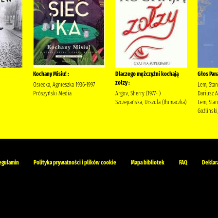
Kochany Misiu! :
Dlaczego mężczyźni kochają
Głos Pan
zołzy :
Osiecka, Agnieszka 1936-1997
Lem, Stan
Prószyński Media
Argov, Sherry (1977- )
Dariusz 
Szczepańska, Urszula (tłumaczka)
Lem, Stan
Goźliński,
egulamin
Polityka prywatności i plików cookie
Mapa bibliotek
FAQ
Deklar