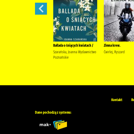
Moja nitka /
Ballada o śniących kwiatach /
Zimna krew.
Pakulnis, Maria (1956- )
Szarańska, Joanna Wydawnictwo
Ćwirlej, Ryszard
Wodecka, Dorota (1968- ) Agora
Poznańskie
(wydawnictwo)
Kontakt
R
Dane pochodzą z systemu: