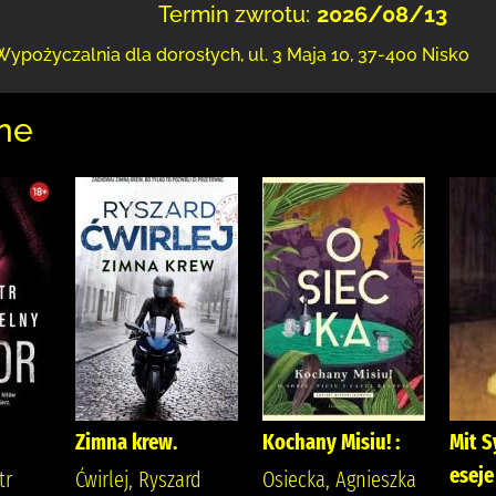
Termin zwrotu:
2026/08/13
Wypożyczalnia dla dorosłych,
ul. 3 Maja 10
,
37-400 Nisko
ne
Zimna krew.
Kochany Misiu! :
Mit S
eseje
tr
Ćwirlej, Ryszard
Osiecka, Agnieszka