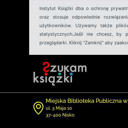
Instytut Książki dba o ochronę prywa
oraz stosuje odpowiednie rozwiązani
użytkowników. Używamy także plikó
statystycznych.Jeśli nie chcesz, by
przeglądarki. Kliknij "Zamknij" aby zaa
Miejska Biblioteka Publiczna w
ul. 3 Maja 10
37-400 Nisko