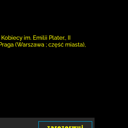
iecy im. Emilii Plater., II
Praga (Warszawa ; część miasta),
zarezerwuj