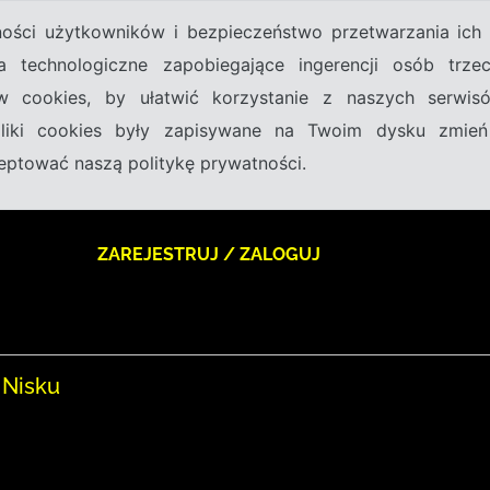
tności użytkowników i bezpieczeństwo przetwarzania ic
a technologiczne zapobiegające ingerencji osób trz
w cookies, by ułatwić korzystanie z naszych serwi
 pliki cookies były zapisywane na Twoim dysku zmień
kceptować naszą politykę prywatności.
ZAREJESTRUJ / ZALOGUJ
 Nisku