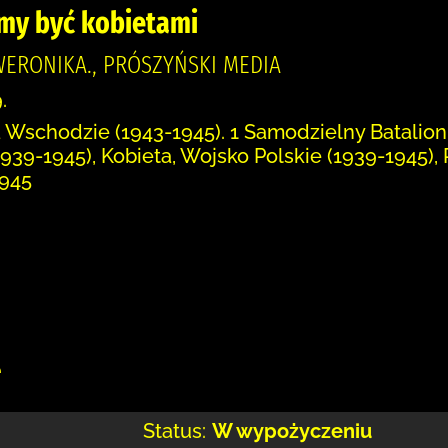
śmy być kobietami
ERONIKA., PRÓSZYŃSKI MEDIA
.
Wschodzie (1943-1945). 1 Samodzielny Batalion Kob
939-1945), Kobieta, Wojsko Polskie (1939-1945), 
1945
:
e
Status:
W wypożyczeniu