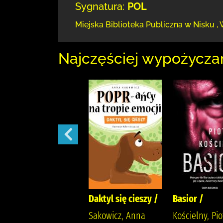
Sygnatura:
POL
Miejska Biblioteka Publiczna w Nisku
,
Najczęściej wypożycza
Ballada o śniących
Daktyl się cieszy /
Basior /
kwiatach /
Sakowicz, Anna
Kościelny, Pio