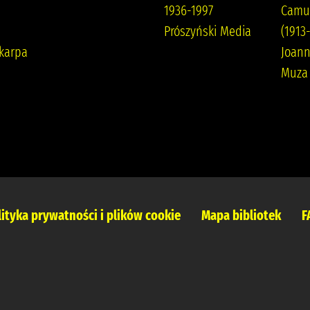
1936-1997
Camus
Prószyński Media
(1913
karpa
Joann
Muza
lityka prywatności i plików cookie
Mapa bibliotek
F