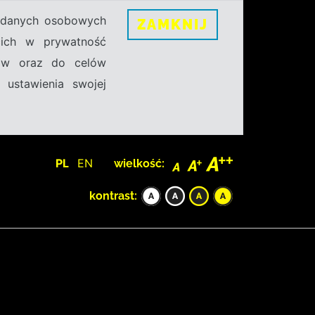
h danych osobowych
ZAMKNIJ
ecich w prywatność
sów oraz do celów
 ustawienia swojej
PL
EN
wielkość:
kontrast: