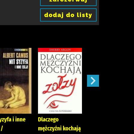
dodaj do listy
yzyfa i inne
Dlaczego
Wyścig smerfów/
 /
mężczyźni kochają
Peyo Egmont Polska