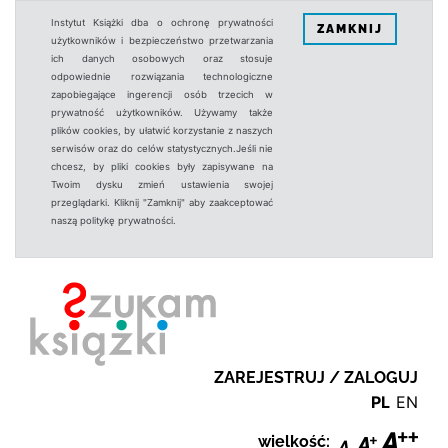
Instytut Książki dba o ochronę prywatności
ZAMKNIJ
użytkowników i bezpieczeństwo przetwarzania
ich danych osobowych oraz stosuje
odpowiednie rozwiązania technologiczne
zapobiegające ingerencji osób trzecich w
prywatność użytkowników. Używamy także
plików cookies, by ułatwić korzystanie z naszych
serwisów oraz do celów statystycznych.Jeśli nie
chcesz, by pliki cookies były zapisywane na
Twoim dysku zmień ustawienia swojej
przeglądarki. Kliknij "Zamknij" aby zaakceptować
naszą politykę prywatności.
ZAREJESTRUJ / ZALOGUJ
PL
EN
wielkość: