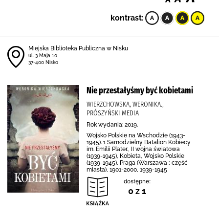
kontrast:
Miejska Biblioteka Publiczna w Nisku
ul. 3 Maja 10
37-400 Nisko
Nie przestałyśmy być kobietami
WIERZCHOWSKA, WERONIKA.,
PRÓSZYŃSKI MEDIA
Rok wydania: 2019.
Wojsko Polskie na Wschodzie (1943-
1945). 1 Samodzielny Batalion Kobiecy
im. Emilii Plater., II wojna światowa
(1939-1945), Kobieta, Wojsko Polskie
(1939-1945), Praga (Warszawa ; część
miasta), 1901-2000, 1939-1945
dostępne:
0 z 1