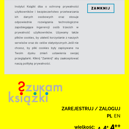
Instytut Książki dba o ochronę prywatności
ZAMKNIJ
użytkowników i bezpieczeństwo przetwarzania
ich danych osobowych oraz stosuje
odpowiednie rozwiązania technologiczne
zapobiegające ingerencji osób trzecich w
prywatność użytkowników. Używamy także
plików cookies, by ułatwić korzystanie z naszych
serwisów oraz do celów statystycznych.Jeśli nie
chcesz, by pliki cookies były zapisywane na
Twoim dysku zmień ustawienia swojej
przeglądarki. Kliknij "Zamknij" aby zaakceptować
naszą politykę prywatności.
ZAREJESTRUJ / ZALOGUJ
PL
EN
wielkość: