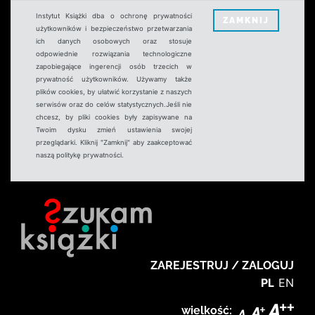
Instytut Książki dba o ochronę prywatności
ZAMKNIJ
użytkowników i bezpieczeństwo przetwarzania
ich danych osobowych oraz stosuje
odpowiednie rozwiązania technologiczne
zapobiegające ingerencji osób trzecich w
prywatność użytkowników. Używamy także
plików cookies, by ułatwić korzystanie z naszych
serwisów oraz do celów statystycznych.Jeśli nie
chcesz, by pliki cookies były zapisywane na
Twoim dysku zmień ustawienia swojej
przeglądarki. Kliknij "Zamknij" aby zaakceptować
naszą politykę prywatności.
ZAREJESTRUJ / ZALOGUJ
PL
EN
wielkość: