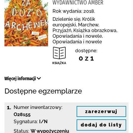
WYDAWNICTWO AMBER
Rok wydania: 2018.
Dzielenie się, Królik
europejski, Marchew,
Przyjaźń, Książka obrazkowa,
Opowiadania i nowele,
Opowiadania i nowele
dostępne:
0 z 1
Więcej informacji
Dostępne egzemplarze
1.
Numer inwentarzowy:
zarezerwuj
O28155
Sygnatura:
I/N
dodaj do listy
Status:
W wypożyczeniu