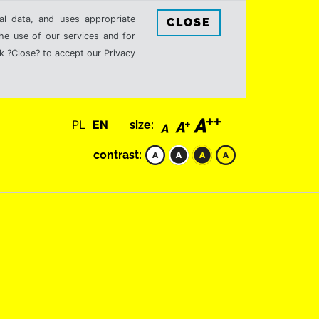
al data, and uses appropriate
CLOSE
the use of our services and for
k ?Close? to accept our Privacy
PL
EN
size:
contrast: