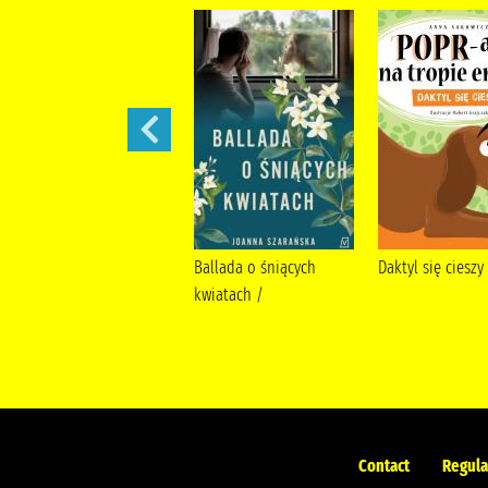
Moja nitka /
Ballada o śniących
Daktyl się cieszy
kwiatach /
Contact
Regula