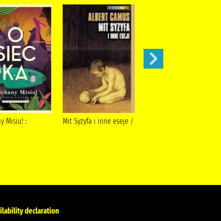
 Misiu! :
Mit Syzyfa i inne eseje /
Dlaczego mężczyźni
kochają zołzy :
ilability declaration