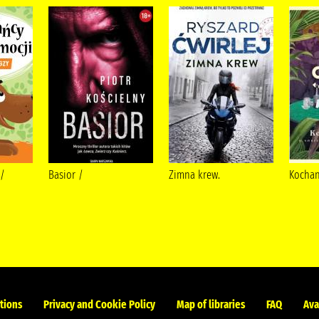
 /
Basior /
Zimna krew.
Kochany
tions
Privacy and Cookie Policy
Map of libraries
FAQ
Ava