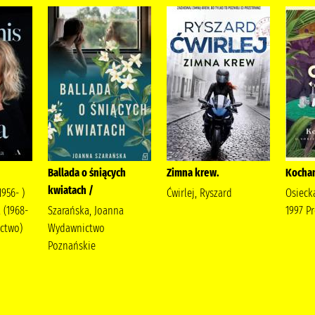
Ballada o śniących
Zimna krew.
Kochan
kwiatach /
1956- )
Ćwirlej, Ryszard
Osieck
 (1968-
Szarańska, Joanna
1997 P
ictwo)
Wydawnictwo
Poznańskie