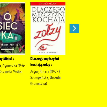
y Misiu! :
Dlaczego mężczyźni
Głos Pana /
kochają zołzy :
a, Agnieszka 1936-
Lem, Stanisław (1921-
rószyński Media
Argov, Sherry (1977- )
2006) Fedor, Dariusz
Szczepańska, Urszula
Agora (wydawnictwo)
(tłumaczka)
Lem, Stanisław (1921-
2006). Goźliński, Paweł
(1971- )