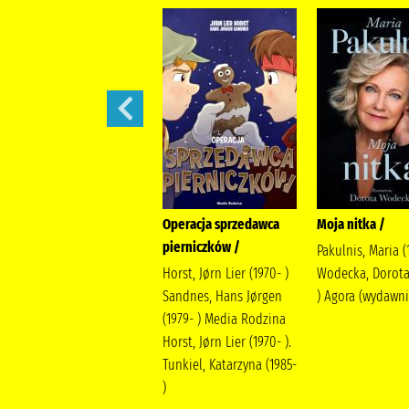
Operacja Płatki Śniegu
Operacja sprzedawca
Moja nitka /
/
pierniczków /
Pakulnis, Maria (
Horst, Jørn Lier (1970- )
Horst, Jørn Lier (1970- )
Wodecka, Dorota
Sandnes, Hans Jørgen
Sandnes, Hans Jørgen
) Agora (wydawn
(1979- ) Media Rodzina
(1979- ) Media Rodzina
Horst, Jørn Lier (1970- ).
Horst, Jørn Lier (1970- ).
Tunkiel, Katarzyna (1985-
Tunkiel, Katarzyna (1985-
)
)