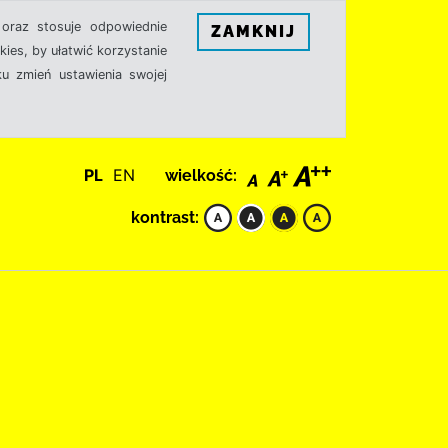
oraz stosuje odpowiednie
ZAMKNIJ
ies, by ułatwić korzystanie
u zmień ustawienia swojej
PL
EN
wielkość:
kontrast: