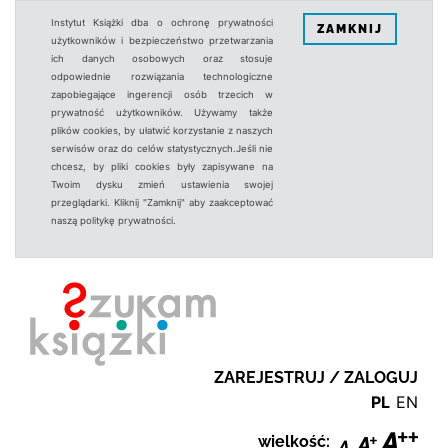
Instytut Książki dba o ochronę prywatności
ZAMKNIJ
użytkowników i bezpieczeństwo przetwarzania
ich danych osobowych oraz stosuje
odpowiednie rozwiązania technologiczne
zapobiegające ingerencji osób trzecich w
prywatność użytkowników. Używamy także
plików cookies, by ułatwić korzystanie z naszych
serwisów oraz do celów statystycznych.Jeśli nie
chcesz, by pliki cookies były zapisywane na
Twoim dysku zmień ustawienia swojej
przeglądarki. Kliknij "Zamknij" aby zaakceptować
naszą politykę prywatności.
ZAREJESTRUJ / ZALOGUJ
PL
EN
wielkość: