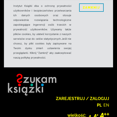
Instytut Książki dba o ochronę prywatności
ZAMKNIJ
użytkowników i bezpieczeństwo przetwarzania
ich danych osobowych oraz stosuje
odpowiednie rozwiązania technologiczne
zapobiegające ingerencji osób trzecich w
prywatność użytkowników. Używamy także
plików cookies, by ułatwić korzystanie z naszych
serwisów oraz do celów statystycznych.Jeśli nie
chcesz, by pliki cookies były zapisywane na
Twoim dysku zmień ustawienia swojej
przeglądarki. Kliknij "Zamknij" aby zaakceptować
naszą politykę prywatności.
ZAREJESTRUJ / ZALOGUJ
PL
EN
wielkość: