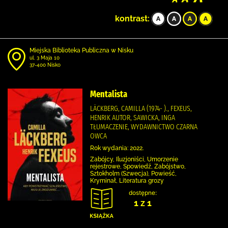
kontrast:
Miejska Biblioteka Publiczna w Nisku
ul. 3 Maja 10
37-400 Nisko
Mentalista
LÄCKBERG, CAMILLA (1974- )., FEXEUS,
HENRIK AUTOR, SAWICKA, INGA
TŁUMACZENIE, WYDAWNICTWO CZARNA
OWCA
Rok wydania: 2022.
Zabójcy, Iluzjoniści, Umorzenie
rejestrowe, Spowiedź, Zabójstwo,
Sztokholm (Szwecja), Powieść,
Kryminał, Literatura grozy
dostępne:
1 z 1