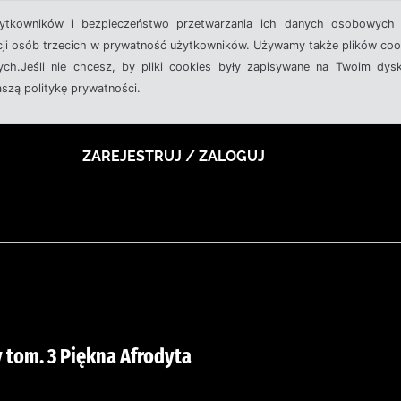
żytkowników i bezpieczeństwo przetwarzania ich danych osobowych 
cji osób trzecich w prywatność użytkowników. Używamy także plików cook
ch.Jeśli nie chcesz, by pliki cookies były zapisywane na Twoim dysk
aszą politykę prywatności.
ZAREJESTRUJ / ZALOGUJ
 tom. 3 Piękna Afrodyta