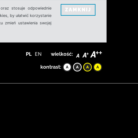
oraz stosuje odpowiednie
ZAMKNIJ
ies, by ułatwić korzystanie
u zmień ustawienia swojej
PL
EN
wielkość:
kontrast: