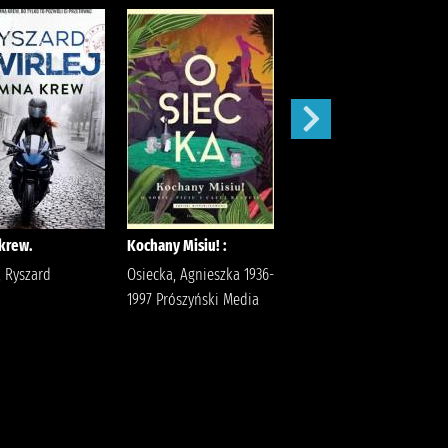
krew.
Kochany Misiu! :
Idiota /
, Ryszard
Osiecka, Agnieszka 1936-
Dostojewski, Fiodor
1997 Prószyński Media
Jędrzejewicz, Jerzy
Państwowy Instytut
Wydawniczy
Dostojewski, Fiodor
(1821-1881).