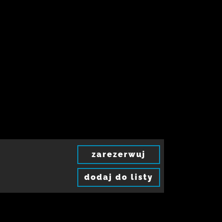
zarezerwuj
dodaj do listy