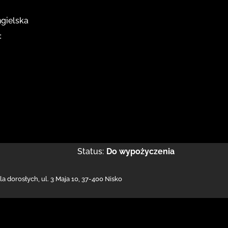
ngielska
:
Status:
Do wypożyczenia
dla dorosłych,
ul. 3 Maja 10
,
37-400 Nisko