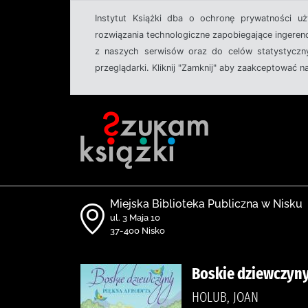
Instytut Książki dba o ochronę prywatności u
rozwiązania technologiczne zapobiegające ingeren
z naszych serwisów oraz do celów statystyczny
przeglądarki. Kliknij "Zamknij" aby zaakceptować n
Miejska Biblioteka Publiczna w Nisku
ul. 3 Maja 10
37-400 Nisko
Boskie dziewczyny
HOLUB, JOAN