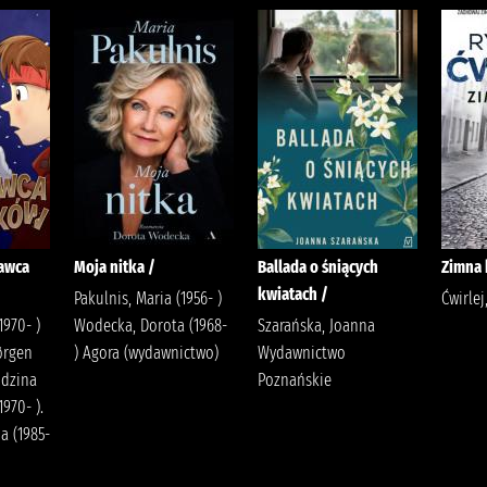
dawca
Moja nitka /
Ballada o śniących
Zimna 
kwiatach /
Pakulnis, Maria (1956- )
Ćwirlej
1970- )
Wodecka, Dorota (1968-
Szarańska, Joanna
ørgen
) Agora (wydawnictwo)
Wydawnictwo
odzina
Poznańskie
1970- ).
a (1985-