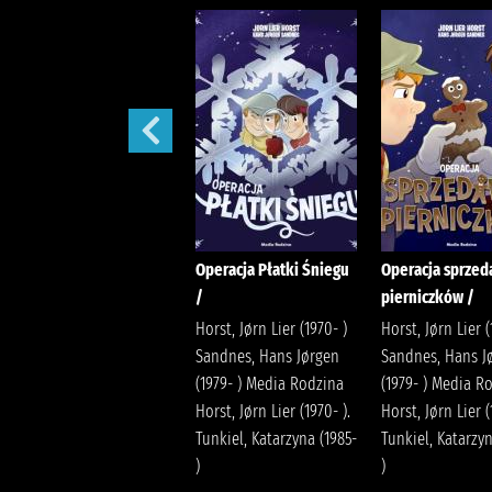
Hanako :
Operacja Płatki Śniegu
Operacja sprze
/
pierniczków /
AidaIro Harasimiuk-
Latoś, Justyna
Horst, Jørn Lier (1970- )
Horst, Jørn Lier (
Wydawnictwo Studio JG
Sandnes, Hans Jørgen
Sandnes, Hans J
(1979- ) Media Rodzina
(1979- ) Media R
Horst, Jørn Lier (1970- ).
Horst, Jørn Lier (
Tunkiel, Katarzyna (1985-
Tunkiel, Katarzyn
)
)