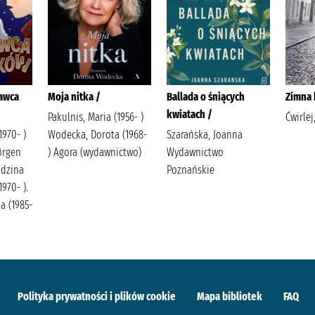
dawca
Moja nitka /
Ballada o śniących
Zimna 
kwiatach /
Pakulnis, Maria (1956- )
Ćwirlej
1970- )
Wodecka, Dorota (1968-
Szarańska, Joanna
ørgen
) Agora (wydawnictwo)
Wydawnictwo
odzina
Poznańskie
1970- ).
a (1985-
Polityka prywatności i plików cookie
Mapa bibliotek
FAQ