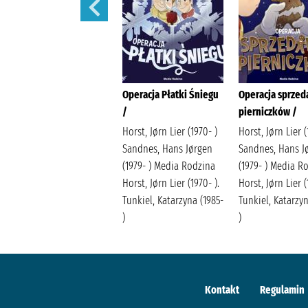
Hanako :
Operacja Płatki Śniegu
Operacja sprze
/
pierniczków /
AidaIro Harasimiuk-
Latoś, Justyna
Horst, Jørn Lier (1970- )
Horst, Jørn Lier (
Wydawnictwo Studio JG
Sandnes, Hans Jørgen
Sandnes, Hans J
(1979- ) Media Rodzina
(1979- ) Media R
Horst, Jørn Lier (1970- ).
Horst, Jørn Lier (
Tunkiel, Katarzyna (1985-
Tunkiel, Katarzyn
)
)
Kontakt
Regulamin