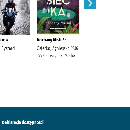
krew.
Kochany Misiu! :
Idiota /
, Ryszard
Osiecka, Agnieszka 1936-
Dostojewski, Fiodor
1997 Prószyński Media
Jędrzejewicz, Jerzy
Państwowy Instytut
Wydawniczy
Dostojewski, Fiodor
(1821-1881).
Deklaracja dostępności