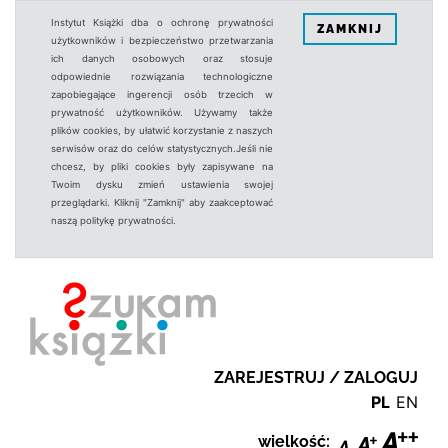
Instytut Książki dba o ochronę prywatności
ZAMKNIJ
użytkowników i bezpieczeństwo przetwarzania
ich danych osobowych oraz stosuje
odpowiednie rozwiązania technologiczne
zapobiegające ingerencji osób trzecich w
prywatność użytkowników. Używamy także
plików cookies, by ułatwić korzystanie z naszych
serwisów oraz do celów statystycznych.Jeśli nie
chcesz, by pliki cookies były zapisywane na
Twoim dysku zmień ustawienia swojej
przeglądarki. Kliknij "Zamknij" aby zaakceptować
naszą politykę prywatności.
ZAREJESTRUJ / ZALOGUJ
PL
EN
wielkość: