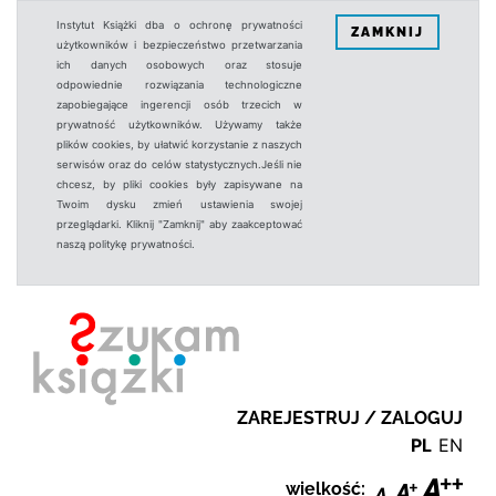
Instytut Książki dba o ochronę prywatności
ZAMKNIJ
użytkowników i bezpieczeństwo przetwarzania
ich danych osobowych oraz stosuje
odpowiednie rozwiązania technologiczne
zapobiegające ingerencji osób trzecich w
prywatność użytkowników. Używamy także
plików cookies, by ułatwić korzystanie z naszych
serwisów oraz do celów statystycznych.Jeśli nie
chcesz, by pliki cookies były zapisywane na
Twoim dysku zmień ustawienia swojej
przeglądarki. Kliknij "Zamknij" aby zaakceptować
naszą politykę prywatności.
ZAREJESTRUJ / ZALOGUJ
PL
EN
wielkość: