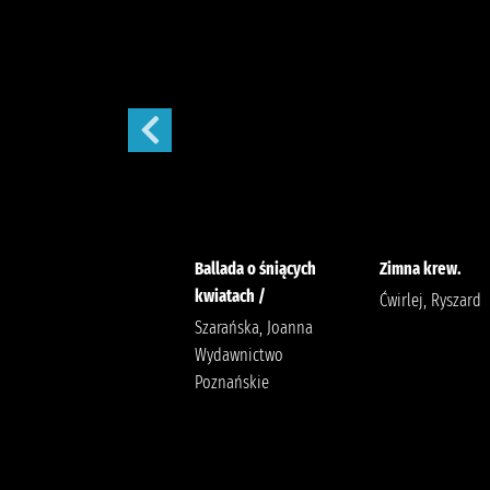
Moja nitka /
Ballada o śniących
Zimna krew.
kwiatach /
Pakulnis, Maria (1956- )
Ćwirlej, Ryszard
Wodecka, Dorota (1968-
Szarańska, Joanna
) Agora (wydawnictwo)
Wydawnictwo
Poznańskie