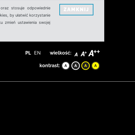
oraz stosuje odpowiednie
ZAMKNIJ
ies, by ułatwić korzystanie
u zmień ustawienia swojej
PL
EN
wielkość:
kontrast: