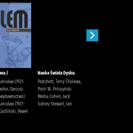
ana /
Nauka Świata Dysku.
Ruchome obrazki /
anisław (1921-
Pratchett, Terry Cholewa,
Pratchett, Terry
edor, Dariusz
Piotr W. Prószyński
(wydawnictwo)
Media Cohen, Jack
anisław (1921-
Sidney Stewart, Ian
Goźliński, Paweł