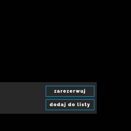
zarezerwuj
dodaj do listy