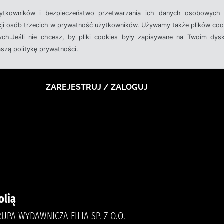
żytkowników i bezpieczeństwo przetwarzania ich danych osobowych 
cji osób trzecich w prywatność użytkowników. Używamy także plików cook
ch.Jeśli nie chcesz, by pliki cookies były zapisywane na Twoim dysk
aszą politykę prywatności.
ZAREJESTRUJ / ZALOGUJ
olią
UPA WYDAWNICZA FILIA SP. Z O.O.