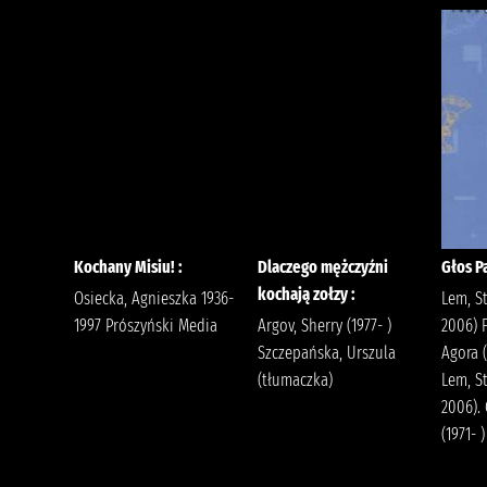
Kochany Misiu! :
Dlaczego mężczyźni
Głos P
kochają zołzy :
Osiecka, Agnieszka 1936-
Lem, St
1997 Prószyński Media
Argov, Sherry (1977- )
2006) F
Szczepańska, Urszula
Agora 
(tłumaczka)
Lem, St
2006). 
(1971- )