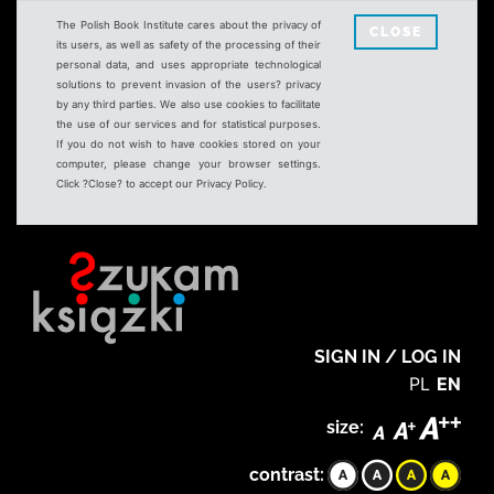
The Polish Book Institute cares about the privacy of
CLOSE
its users, as well as safety of the processing of their
personal data, and uses appropriate technological
solutions to prevent invasion of the users? privacy
by any third parties. We also use cookies to facilitate
the use of our services and for statistical purposes.
If you do not wish to have cookies stored on your
computer, please change your browser settings.
Click ?Close? to accept our Privacy Policy.
SIGN IN / LOG IN
PL
EN
size:
contrast: