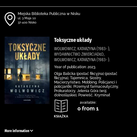
Miejska Biblioteka Publiczna w Nisku
ul. 3 Maja 10
37-400 Nisko
Toksyczne układy
WOLWOWICZ, KATARZYNA (1983- ),
WYDAWNICTWO ZWIERCIADŁO,
WOLWOWICZ, KATARZYNA (1983- ).
Year of publication: 2023.
Olga Balicka (postać fikcyjna) (postać
fikcyjna), Tajemnica, Siostry,
Macierzyństwo, Mobbing, Policjanci i
policjantki, Przemysł farmaceutyczny,
Prokuratorzy, Jelenia Góra (woj.
dolnośląskie), Powieść, Kryminał
available:
0 from 1
More information