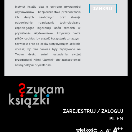
Instytut Książki dba o ochronę prywatności
ZAMKNIJ
użytkowników i bezpieczeństwo przetwarzania
ich danych osobowych oraz stosuje
odpowiednie rozwiązania technologiczne
zapobiegające ingerencji osób trzecich w
prywatność użytkowników. Używamy także
plików cookies, by ułatwić korzystanie z naszych
serwisów oraz do celów statystycznych.Jeśli nie
chcesz, by pliki cookies były zapisywane na
Twoim dysku zmień ustawienia swojej
przeglądarki. Kliknij "Zamknij" aby zaakceptować
naszą politykę prywatności.
ZAREJESTRUJ / ZALOGUJ
PL
EN
wielkość: