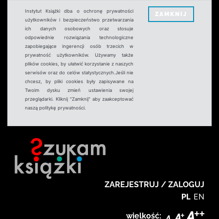
Instytut Książki dba o ochronę prywatności
ZAMKNIJ
użytkowników i bezpieczeństwo przetwarzania
ich danych osobowych oraz stosuje
odpowiednie rozwiązania technologiczne
zapobiegające ingerencji osób trzecich w
prywatność użytkowników. Używamy także
plików cookies, by ułatwić korzystanie z naszych
serwisów oraz do celów statystycznych.Jeśli nie
chcesz, by pliki cookies były zapisywane na
Twoim dysku zmień ustawienia swojej
przeglądarki. Kliknij "Zamknij" aby zaakceptować
naszą politykę prywatności.
ZAREJESTRUJ / ZALOGUJ
PL
EN
wielkość: