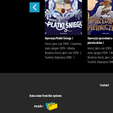
Hanako :
Operacja Płatki Śniegu /
Operacja sprzedawca
pierniczków /
AidaIro Harasimiuk-Latoś,
Horst, Jørn Lier (1970- ) Sandnes,
Justyna Wydawnictwo Studio JG
Hans Jørgen (1979- ) Media
Horst, Jørn Lier (1970-
Rodzina Horst, Jørn Lier (1970- ).
Hans Jørgen (1979- ) M
Tunkiel, Katarzyna (1985- )
Rodzina Horst, Jørn Lie
Tunkiel, Katarzyna (198
Contact
Data come from the system: