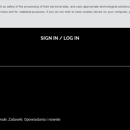
ell as safety of the processing of their personal data, and uses appropriate technological solution
 services and for statistical purposes. If you do not wish to have cookies stored on your computer,
SIGN IN / LOG IN
nuki, Zabawki, Opowiadania i nowele