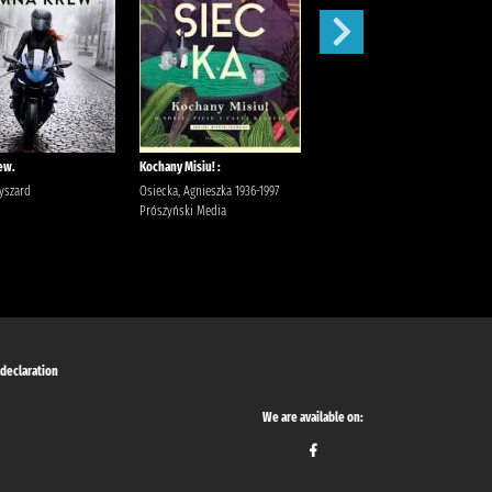
ew.
Kochany Misiu! :
Idiota /
Ryszard
Osiecka, Agnieszka 1936-1997
Dostojewski, Fiodor
Prószyński Media
Jędrzejewicz, Jerzy Państwowy
Instytut Wydawniczy
Dostojewski, Fiodor (1821-1881).
 declaration
We are available on: