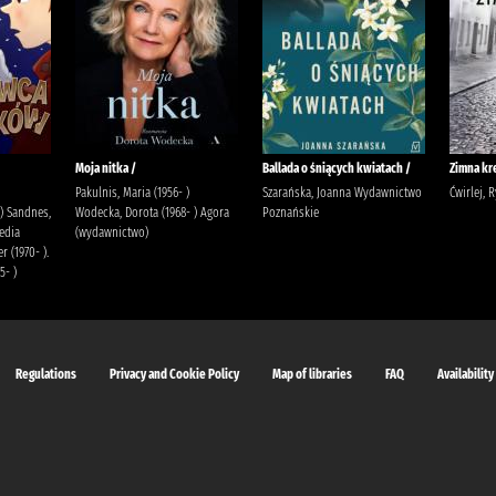
Moja nitka /
Ballada o śniących kwiatach /
Zimna kr
Pakulnis, Maria (1956- )
Szarańska, Joanna Wydawnictwo
Ćwirlej, 
 ) Sandnes,
Wodecka, Dorota (1968- ) Agora
Poznańskie
edia
(wydawnictwo)
r (1970- ).
5- )
Regulations
Privacy and Cookie Policy
Map of libraries
FAQ
Availability