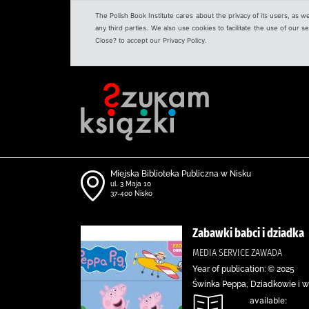
The Polish Book Institute cares about the privacy of its users, as w
any third parties. We also use cookies to facilitate the use of our
Close? to accept our Privacy Policy.
Miejska Biblioteka Publiczna w Nisku
ul. 3 Maja 10
37-400 Nisko
Zabawki babci i dziadka
MEDIA SERVICE ZAWADA
Year of publication: © 2025
Świnka Peppa, Dziadkowie i w
available: