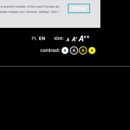
s to prevent invasion of the users? privacy by
CLOSE
 please change your browser settings. Click ?
PL
EN
size:
contrast: