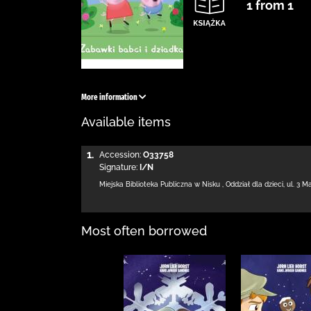
1 from 1
More information
Available items
1.
Accession:
O33758
Signature:
I/N
Miejska Biblioteka Publiczna w Nisku
,
Oddział dla dzieci,
ul. 3 M
Most often borrowed