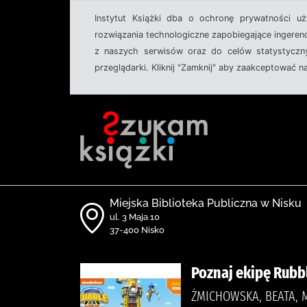
Instytut Książki dba o ochronę prywatności u
rozwiązania technologiczne zapobiegające ingeren
z naszych serwisów oraz do celów statystyczny
przeglądarki. Kliknij "Zamknij" aby zaakceptować n
Miejska Biblioteka Publiczna w Nisku
ul. 3 Maja 10
37-400 Nisko
Poznaj ekipę Rubb
ŻMICHOWSKA, BEATA, 