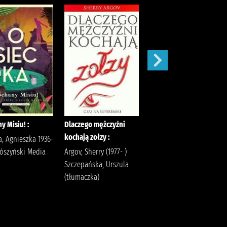
y Misiu! :
Dlaczego mężczyźni
Głos Pana /
kochają zołzy :
a, Agnieszka 1936-
Lem, Stanisław (1921-
rószyński Media
Argov, Sherry (1977- )
2006) Fedor, Dariusz
Szczepańska, Urszula
Agora (wydawnictwo)
(tłumaczka)
Lem, Stanisław (1921-
2006). Goźliński, Paweł
(1971- )