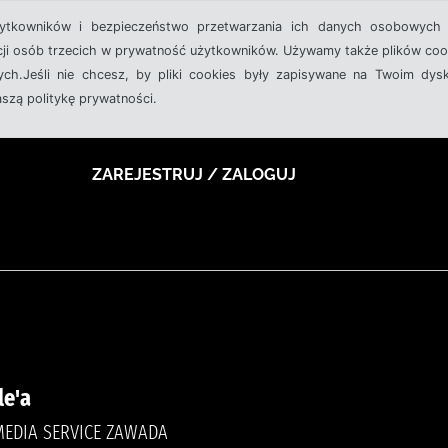
żytkowników i bezpieczeństwo przetwarzania ich danych osobowych 
cji osób trzecich w prywatność użytkowników. Używamy także plików cook
ch.Jeśli nie chcesz, by pliki cookies były zapisywane na Twoim dysk
aszą politykę prywatności.
ZAREJESTRUJ / ZALOGUJ
le'a
MEDIA SERVICE ZAWADA