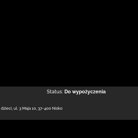
Status:
Do wypożyczenia
 dzieci,
ul. 3 Maja 10
,
37-400 Nisko