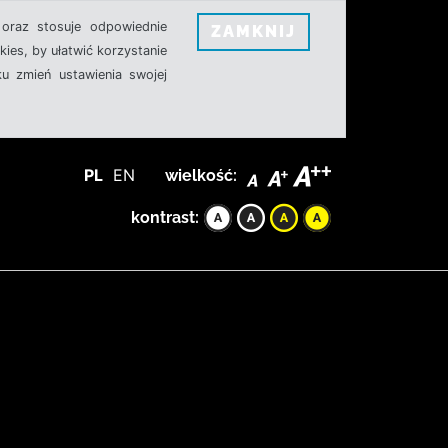
oraz stosuje odpowiednie
ZAMKNIJ
ies, by ułatwić korzystanie
u zmień ustawienia swojej
PL
EN
wielkość:
kontrast: