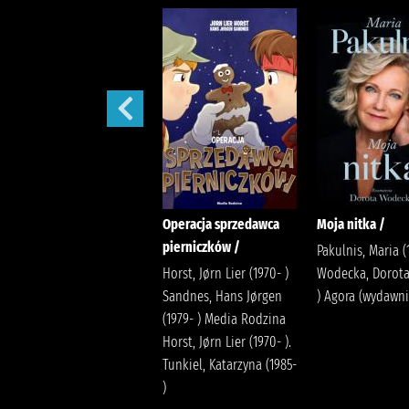
Operacja Płatki Śniegu
Operacja sprzedawca
Moja nitka /
/
pierniczków /
Pakulnis, Maria (
Horst, Jørn Lier (1970- )
Horst, Jørn Lier (1970- )
Wodecka, Dorota
Sandnes, Hans Jørgen
Sandnes, Hans Jørgen
) Agora (wydawn
(1979- ) Media Rodzina
(1979- ) Media Rodzina
Horst, Jørn Lier (1970- ).
Horst, Jørn Lier (1970- ).
Tunkiel, Katarzyna (1985-
Tunkiel, Katarzyna (1985-
)
)