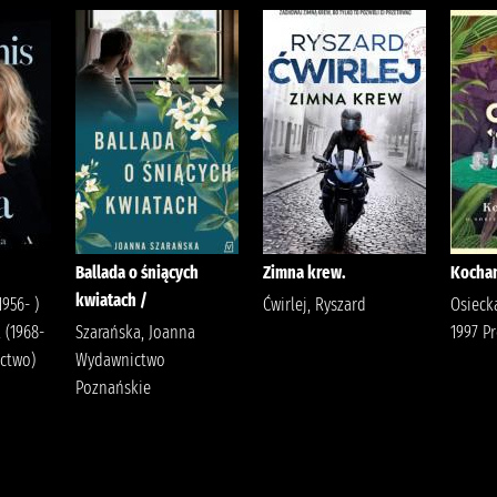
Ballada o śniących
Zimna krew.
Kochan
kwiatach /
1956- )
Ćwirlej, Ryszard
Osieck
 (1968-
Szarańska, Joanna
1997 P
ictwo)
Wydawnictwo
Poznańskie