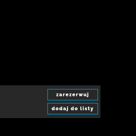
zarezerwuj
dodaj do listy