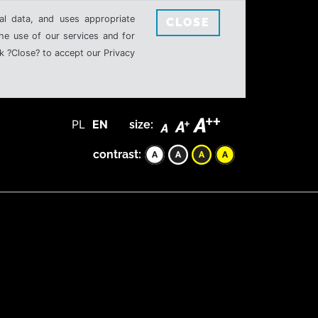
al data, and uses appropriate
CLOSE
the use of our services and for
k ?Close? to accept our Privacy
PL
EN
size:
contrast: