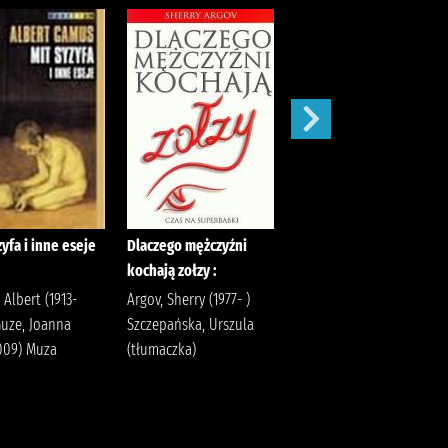
yfa i inne eseje
Dlaczego mężczyźni
Wyścig smerfów/
kochają zołzy :
Peyo Egmont Polska
Albert (1913-
Argov, Sherry (1977- )
Guze, Joanna
Szczepańska, Urszula
2009) Muza
(tłumaczka)