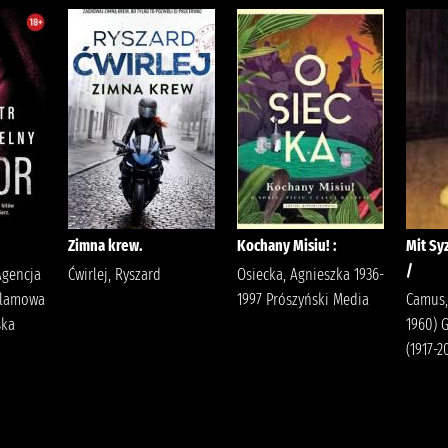
Zimna krew.
Kochany Misiu! :
Mit Syz
/
Agencja
Ćwirlej, Ryszard
Osiecka, Agnieszka 1936-
klamowa
1997 Prószyński Media
Camus, 
ska
1960) 
(1917-