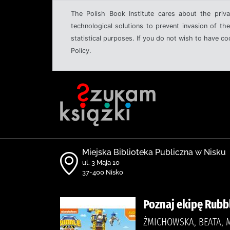
The Polish Book Institute cares about the priva
technological solutions to prevent invasion of the
statistical purposes. If you do not wish to have c
Policy.
Miejska Biblioteka Publiczna w Nisku
ul. 3 Maja 10
37-400 Nisko
Poznaj ekipę Rubb
ŻMICHOWSKA, BEATA, 