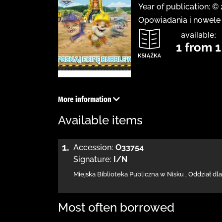
Year of publication: ©
Opowiadania i nowele
available:
1 from 1
More information
Available items
1.
Accession:
O33754
Signature:
I/N
Miejska Biblioteka Publiczna w Nisku
,
Oddział dla
Most often borrowed