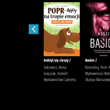
Ballada o śniących
Daktyl się cieszy /
Basior /
kwiatach /
Sakowicz, Anna
Kościelny, Piotr 
Szarańska, Joanna
Grajczak, Hubert
Wydawniczo-Re
Wydawnictwo
Wydawnictwo Labreto.
Skarpa Warszaw
Poznańskie