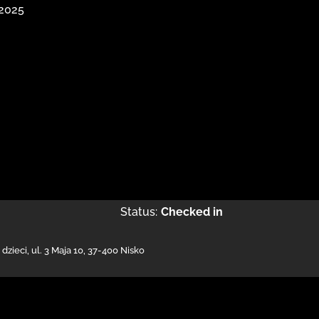
 2025
Status:
Checked in
 dzieci,
ul. 3 Maja 10
,
37-400 Nisko