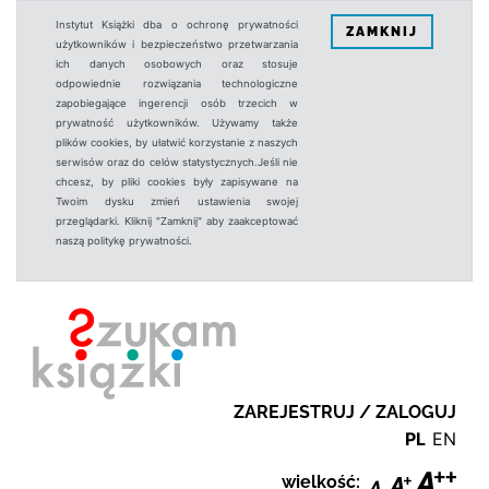
Instytut Książki dba o ochronę prywatności
ZAMKNIJ
użytkowników i bezpieczeństwo przetwarzania
ich danych osobowych oraz stosuje
odpowiednie rozwiązania technologiczne
zapobiegające ingerencji osób trzecich w
prywatność użytkowników. Używamy także
plików cookies, by ułatwić korzystanie z naszych
serwisów oraz do celów statystycznych.Jeśli nie
chcesz, by pliki cookies były zapisywane na
Twoim dysku zmień ustawienia swojej
przeglądarki. Kliknij "Zamknij" aby zaakceptować
naszą politykę prywatności.
ZAREJESTRUJ / ZALOGUJ
PL
EN
wielkość: