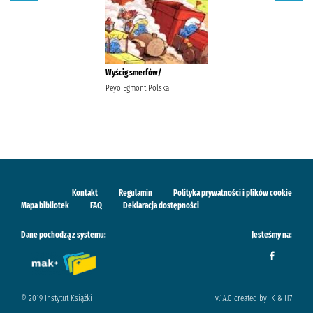
Wyścig smerfów/
Peyo Egmont Polska
Kontakt
Regulamin
Polityka prywatności i plików cookie
Mapa bibliotek
FAQ
Deklaracja dostępności
Dane pochodzą z systemu:
Jesteśmy na:
© 2019 Instytut Książki
v.1.4.0 created by IK & H7