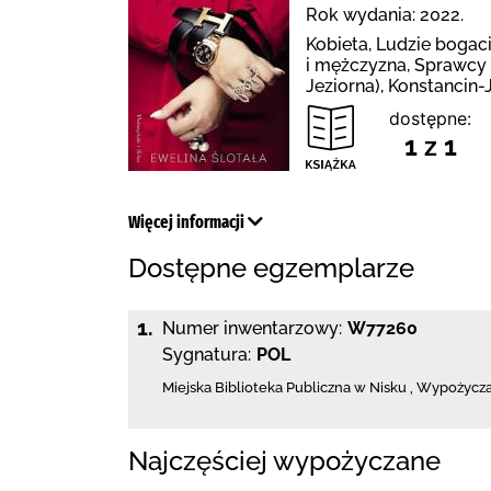
Rok wydania: 2022.
Kobieta, Ludzie bogac
i mężczyzna, Sprawcy 
Jeziorna), Konstancin-
dostępne:
1 z 1
Więcej informacji
Dostępne egzemplarze
1.
Numer inwentarzowy:
W77260
Sygnatura:
POL
Miejska Biblioteka Publiczna w Nisku
,
Wypożyczal
Najczęściej wypożyczane