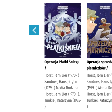
Hanako :
Operacja Płatki Śniegu
Operacja sprze
/
pierniczków /
AidaIro Harasimiuk-
Latoś, Justyna
Horst, Jørn Lier (1970- )
Horst, Jørn Lier (
Wydawnictwo Studio JG
Sandnes, Hans Jørgen
Sandnes, Hans J
(1979- ) Media Rodzina
(1979- ) Media R
Horst, Jørn Lier (1970- ).
Horst, Jørn Lier (
Tunkiel, Katarzyna (1985-
Tunkiel, Katarzyn
)
)