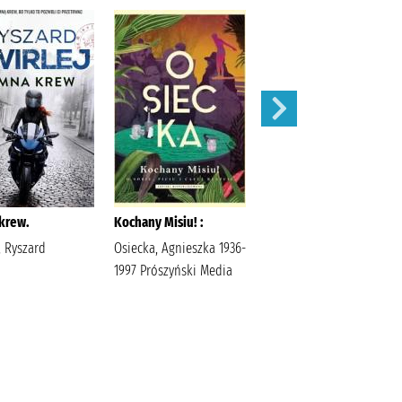
krew.
Kochany Misiu! :
Idiota /
, Ryszard
Osiecka, Agnieszka 1936-
Dostojewski, Fiodor
1997 Prószyński Media
Jędrzejewicz, Jerzy
Państwowy Instytut
Wydawniczy
Dostojewski, Fiodor
(1821-1881).