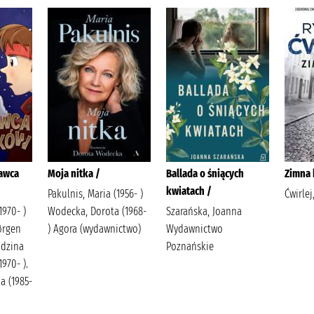
dawca
Moja nitka /
Ballada o śniących
Zimna 
kwiatach /
Pakulnis, Maria (1956- )
Ćwirlej
1970- )
Wodecka, Dorota (1968-
Szarańska, Joanna
ørgen
) Agora (wydawnictwo)
Wydawnictwo
odzina
Poznańskie
1970- ).
a (1985-